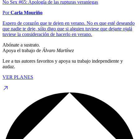
No Sex #65: Apología de las rupturas veraniegas
Por
Carla Mouriño
Espero de corazón que te dejen en verano. No es que esté deseando
que nadie te deje, sólo digo que si alguien tuviese que dejarte ojalá
tuviese la consideración de hacerlo en verano.
Abónate a sustrato.
Apoya el trabajo de
Álvaro Martínez
Lee a tus autores favoritos y apoya su trabajo independiente y
audaz.
VER PLANES