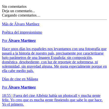
Sin comentarios
Deja un comentario...
Cargando comentarios…
Más de Álvaro Martínez
Poética del impresionismo
Por
Álvaro Martínez
Hace unos días los españoles nos levantamos con una fotografía que
pasará a la historia de nuestro país, precisamente por caracterizarse
bajo parámetros de una Imagen Española: sin composición,
doméstica, desobediente, con luz de reportaje de sobremesa, ni
solemnidad, sin gravedad alguna. Me gusta especialmente porque en
ella cabe medio país.
Días de cine en Málaga
Por
Álvaro Martínez
18:55 | Fuera del cine Albéniz había un photocall y mucha gente
feliz. Yo creo que es mucha gente fingiendo que sabe lo que hace.
Yo el primero.