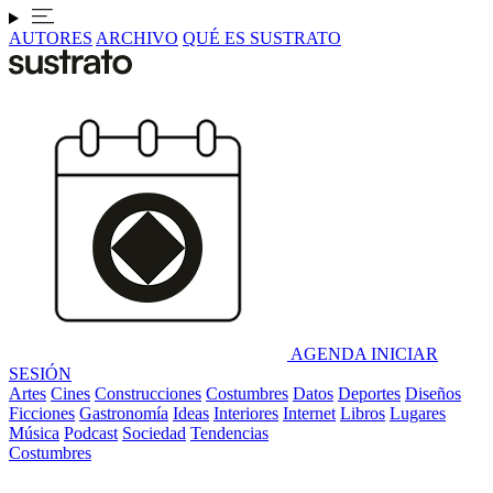
AUTORES
ARCHIVO
QUÉ ES SUSTRATO
AGENDA
INICIAR
SESIÓN
Artes
Cines
Construcciones
Costumbres
Datos
Deportes
Diseños
Ficciones
Gastronomía
Ideas
Interiores
Internet
Libros
Lugares
Música
Podcast
Sociedad
Tendencias
Costumbres