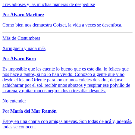
Tres adioses y las muchas maneras de despedirse
Por
Álvaro Martínez
Como bien nos demuestra Coixet, la vida a veces se desenfoca.
Más de Costumbres
Xiringüelu y nada más
Por
Álvaro Boro
Es imposible que les cuente lo bueno que es este día, lo felices que
nos hace a tantos, si no lo han vivido. Conozco a gente que vino
desde el lejano Oriente para tomar unos culetes de sidra, dejarse
achicharrar por el sol, recibir unos abrazos y respirar ese polvillo de
la arena y quitar mocos negros dos o tres días después.
No entender
Por
María del Mar Ramón
Estoy en una charla con amigas nuevas. Son todas de acá y, además,
todas se conocen.