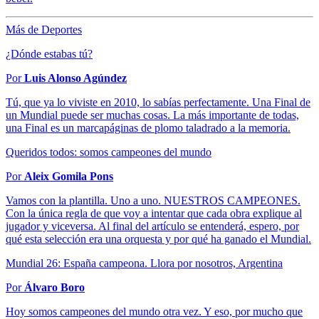
Más de Deportes
¿Dónde estabas tú?
Por
Luis Alonso Agúndez
Tú, que ya lo viviste en 2010, lo sabías perfectamente. Una Final de
un Mundial puede ser muchas cosas. La más importante de todas,
una Final es un marcapáginas de plomo taladrado a la memoria.
Queridos todos: somos campeones del mundo
Por
Aleix Gomila Pons
Vamos con la plantilla. Uno a uno. NUESTROS CAMPEONES.
Con la única regla de que voy a intentar que cada obra explique al
jugador y viceversa. Al final del artículo se entenderá, espero, por
qué esta selección era una orquesta y por qué ha ganado el Mundial.
Mundial 26: España campeona. Llora por nosotros, Argentina
Por
Álvaro Boro
Hoy somos campeones del mundo otra vez. Y eso, por mucho que