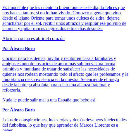
Es imposible que les cuente lo bueno que es este día, lo felices que
nos hace a tantos, si no lo han vivido. Conozco a gente que vino
desde el lejano Oriente para tomar unos culetes de sidra, dejarse
achicharrar por el sol, recibir unos abrazos y respirar ese polvillo de
la arena y quitar mocos negros dos o tres días después.
Abrir la cocina es abrir el corazón
Por
Álvaro Boro
Cocinar para los demás, invitar y recibir en casa a familiares y
amigos es uno de los actos de amor más sublimes. Una forma
primitiva y mundana de tratar de satisfacer las necesidades de
quienes nos rodean mostrando todo el afecto que les profesamos y la
importancia de su existencia en la nuestra. Se enciende el fuego
desde la entrega absoluta para sellar una alianza fraternal y
reforzarla.
Nada le puede salir mal a una España que bebe así
Por
Álvaro Boro
Lejos de conspiraciones, luces rojas y demás devaneos intelectuales
del futbolista, lo que hay que aprender de Marcos Llorente es a
beber.