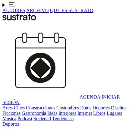
AUTORES
ARCHIVO
QUÉ ES SUSTRATO
AGENDA
INICIAR
SESIÓN
Artes
Cines
Construcciones
Costumbres
Datos
Deportes
Diseños
Ficciones
Gastronomía
Ideas
Interiores
Internet
Libros
Lugares
Música
Podcast
Sociedad
Tendencias
Deportes