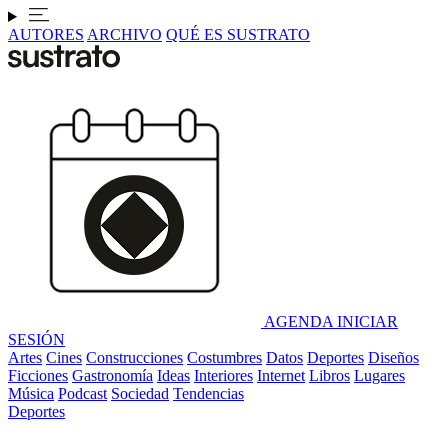
AUTORES
ARCHIVO
QUÉ ES SUSTRATO
AGENDA
INICIAR
SESIÓN
Artes
Cines
Construcciones
Costumbres
Datos
Deportes
Diseños
Ficciones
Gastronomía
Ideas
Interiores
Internet
Libros
Lugares
Música
Podcast
Sociedad
Tendencias
Deportes