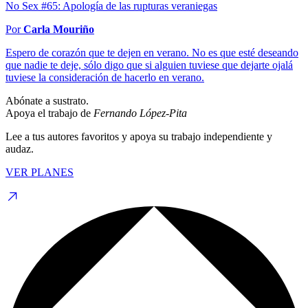
No Sex #65: Apología de las rupturas veraniegas
Por
Carla Mouriño
Espero de corazón que te dejen en verano. No es que esté deseando
que nadie te deje, sólo digo que si alguien tuviese que dejarte ojalá
tuviese la consideración de hacerlo en verano.
Abónate a sustrato.
Apoya el trabajo de
Fernando López-Pita
Lee a tus autores favoritos y apoya su trabajo independiente y
audaz.
VER PLANES