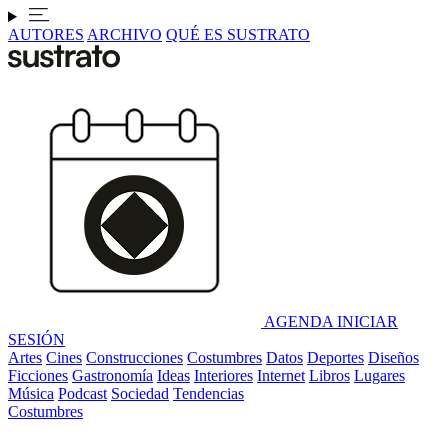
AUTORES
ARCHIVO
QUÉ ES SUSTRATO
AGENDA
INICIAR
SESIÓN
Artes
Cines
Construcciones
Costumbres
Datos
Deportes
Diseños
Ficciones
Gastronomía
Ideas
Interiores
Internet
Libros
Lugares
Música
Podcast
Sociedad
Tendencias
Costumbres