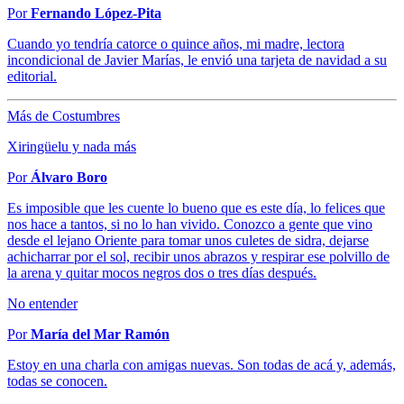
Por
Fernando López-Pita
Cuando yo tendría catorce o quince años, mi madre, lectora
incondicional de Javier Marías, le envió una tarjeta de navidad a su
editorial.
Más de Costumbres
Xiringüelu y nada más
Por
Álvaro Boro
Es imposible que les cuente lo bueno que es este día, lo felices que
nos hace a tantos, si no lo han vivido. Conozco a gente que vino
desde el lejano Oriente para tomar unos culetes de sidra, dejarse
achicharrar por el sol, recibir unos abrazos y respirar ese polvillo de
la arena y quitar mocos negros dos o tres días después.
No entender
Por
María del Mar Ramón
Estoy en una charla con amigas nuevas. Son todas de acá y, además,
todas se conocen.