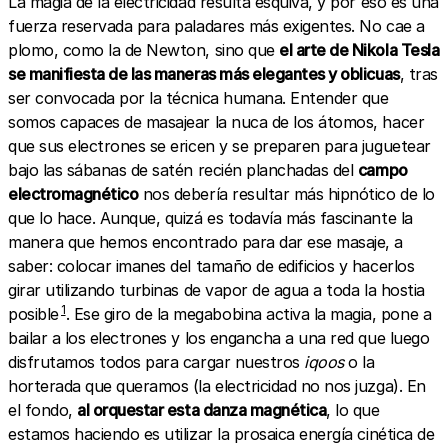
La magia de la electricidad resulta esquiva, y por eso es una
fuerza reservada para paladares más exigentes. No cae a
plomo, como la de Newton, sino que
el arte de Nikola Tesla
se manifiesta de las maneras más elegantes y oblicuas
, tras
ser convocada por la técnica humana. Entender que
somos capaces de masajear la nuca de los átomos, hacer
que sus electrones se ericen y se preparen para juguetear
bajo las sábanas de satén recién planchadas del
campo
electromagnético
nos debería resultar más hipnótico de lo
que lo hace. Aunque, quizá es todavía más fascinante la
manera que hemos encontrado para dar ese masaje, a
saber: colocar imanes del tamaño de edificios y hacerlos
girar utilizando turbinas de vapor de agua a toda la hostia
1
posible
. Ese giro de la megabobina activa la magia, pone a
bailar a los electrones y los engancha a una red que luego
disfrutamos todos para cargar nuestros
iqoos
o la
horterada que queramos (la electricidad no nos juzga). En
el fondo,
al orquestar esta danza magnética
, lo que
estamos haciendo es utilizar la prosaica energía cinética de