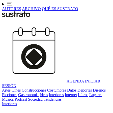
AUTORES
ARCHIVO
QUÉ ES SUSTRATO
AGENDA
INICIAR
SESIÓN
Artes
Cines
Construcciones
Costumbres
Datos
Deportes
Diseños
Ficciones
Gastronomía
Ideas
Interiores
Internet
Libros
Lugares
Música
Podcast
Sociedad
Tendencias
Interiores