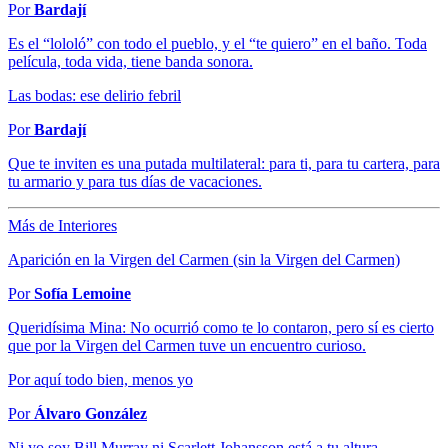
Por
Bardají
Es el “lololó” con todo el pueblo, y el “te quiero” en el baño. Toda
película, toda vida, tiene banda sonora.
Las bodas: ese delirio febril
Por
Bardají
Que te inviten es una putada multilateral: para ti, para tu cartera, para
tu armario y para tus días de vacaciones.
Más de Interiores
Aparición en la Virgen del Carmen (sin la Virgen del Carmen)
Por
Sofía Lemoine
Queridísima Mina: No ocurrió como te lo contaron, pero sí es cierto
que por la Virgen del Carmen tuve un encuentro curioso.
Por aquí todo bien, menos yo
Por
Álvaro González
Ni yo soy Bill Murray ni Scarlett Johansson está a tu altura.