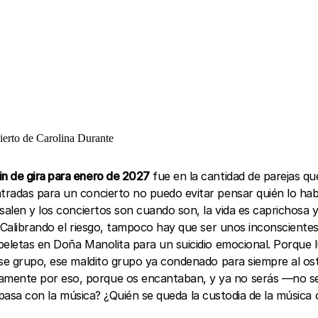
ierto de Carolina Durante
fin de gira para enero de 2027
fue en la cantidad de parejas q
radas para un concierto no puedo evitar pensar quién lo habr
salen y los conciertos son cuando son, la vida es caprichosa y
. Calibrando el riesgo, tampoco hay que ser unos inconsciente
peletas en Doña Manolita para un suicidio emocional. Porque l
ese grupo, ese maldito grupo ya condenado para siempre al ost
ente por eso, porque os encantaban, y ya no serás —no seré
qué pasa con la música? ¿Quién se queda la custodia de la músic