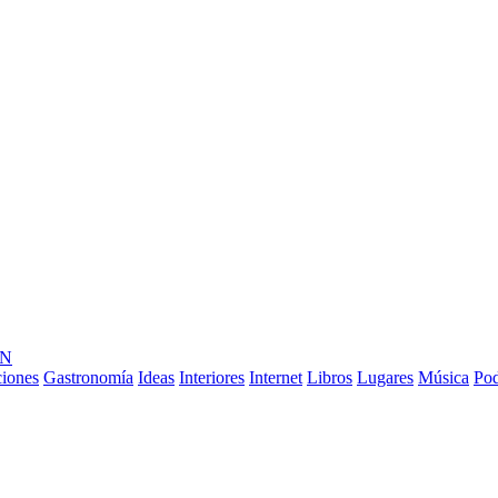
ÓN
ciones
Gastronomía
Ideas
Interiores
Internet
Libros
Lugares
Música
Pod