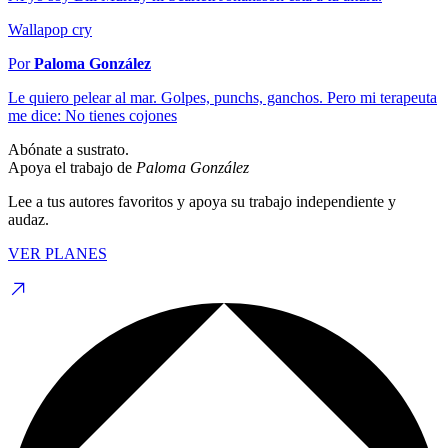
Wallapop cry
Por
Paloma González
Le quiero pelear al mar. Golpes, punchs, ganchos. Pero mi terapeuta
me dice: No tienes cojones
Abónate a sustrato.
Apoya el trabajo de
Paloma González
Lee a tus autores favoritos y apoya su trabajo independiente y
audaz.
VER PLANES