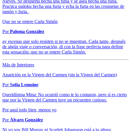
Nieves. Se despierta hecha una furia y se asea hecha una furia.
Practica sudoku hecha una furia y echa la furia en las croquetas de
jamón y furia.
Que no se entere Carla Simón
Por
Paloma González
ay escenas que solo resisten si no se muestran. Cada tanto, después
de algún viaje o conversación, di con la frase perfecta para definir
esta sensación: que no se entere Carla Simón.
Más de Interiores
Aparición en la Virgen del Carmen (sin la Virgen del Carmen)
Por
Sofía Lemoine
Queridísima Mina: No ocurrió como te lo contaron, pero sí es cierto
que por la Virgen del Carmen tuve un encuentro curioso.
Por aquí todo bien, menos yo
Por
Álvaro González
Ni yo soy Bill Murray ni Scarlett Johansson está a tu altura.