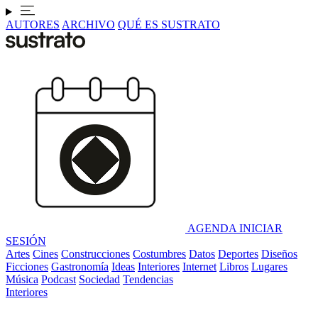
AUTORES
ARCHIVO
QUÉ ES SUSTRATO
AGENDA
INICIAR
SESIÓN
Artes
Cines
Construcciones
Costumbres
Datos
Deportes
Diseños
Ficciones
Gastronomía
Ideas
Interiores
Internet
Libros
Lugares
Música
Podcast
Sociedad
Tendencias
Interiores