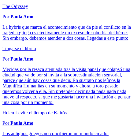
The Odyssey
Por
Paula Amo
La hybris que marca el acontecimiento que da pie al conflicto en la
tragedia griega es efectivamente un exceso de soberbia del héroe.
Sin embargo, debemos atender a dos cosas, llegadas a este punto:
Tragarse el librito
Por
Paula Amo
Mecidas por la resaca atenuada tras la visita papal que colapsó una
ciudad que ya de por sí invita a la sobreestimulación sensorial,
parece que aún hay cosas que decir. En sustrato nos leímos la
Magnifica Humanitas en su momento y ahora, a toro pasado,
queremos volver a ella. Sin pretender decir nada nada nada nada
nuevo al respecto, sí que me gustaría hacer una invitación a pensar
una cosa por un momento.
Helen Levitt: el tiempo de Kairós
Por
Paula Amo
Los antiguos griegos no concibieron un mundo creado.