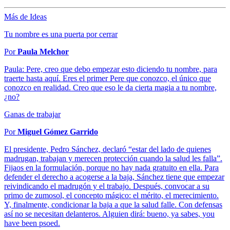
Más de Ideas
Tu nombre es una puerta por cerrar
Por
Paula Melchor
Paula: Pere, creo que debo empezar esto diciendo tu nombre, para
traerte hasta aquí. Eres el primer Pere que conozco, el único que
conozco en realidad. Creo que eso le da cierta magia a tu nombre,
¿no?
Ganas de trabajar
Por
Miguel Gómez Garrido
El presidente, Pedro Sánchez, declaró “estar del lado de quienes
madrugan, trabajan y merecen protección cuando la salud les falla”.
Fijaos en la formulación, porque no hay nada gratuito en ella. Para
defender el derecho a acogerse a la baja, Sánchez tiene que empezar
reivindicando el madrugón y el trabajo. Después, convocar a su
primo de zumosol, el concepto mágico: el mérito, el merecimiento.
Y, finalmente, condicionar la baja a que la salud falle. Con defensas
así no se necesitan delanteros. Alguien dirá: bueno, ya sabes, you
have been psoed.