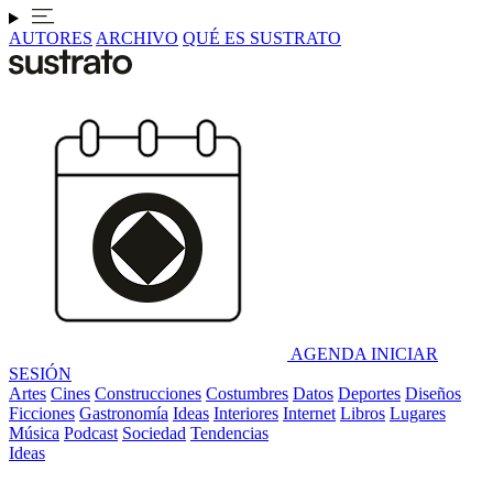
AUTORES
ARCHIVO
QUÉ ES SUSTRATO
AGENDA
INICIAR
SESIÓN
Artes
Cines
Construcciones
Costumbres
Datos
Deportes
Diseños
Ficciones
Gastronomía
Ideas
Interiores
Internet
Libros
Lugares
Música
Podcast
Sociedad
Tendencias
Ideas