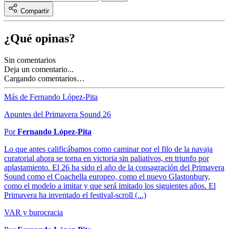
Compartir
¿Qué opinas?
Sin comentarios
Deja un comentario...
Cargando comentarios…
Más de Fernando López-Pita
Apuntes del Primavera Sound 26
Por
Fernando López-Pita
Lo que antes calificábamos como caminar por el filo de la navaja
curatorial ahora se torna en victoria sin paliativos, en triunfo por
aplastamiento. El 26 ha sido el año de la consagración del Primavera
Sound como el Coachella europeo, como el nuevo Glastonbury,
como el modelo a imitar y que será imitado los siguientes años. El
Primavera ha inventado el festival-scroll (...)
VAR y burocracia