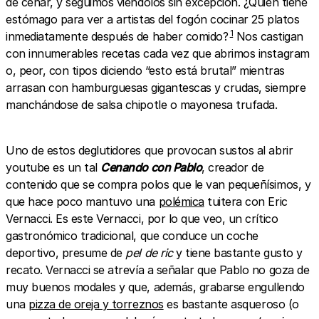
de cenar, y seguimos viéndolos sin excepción. ¿Quién tiene
estómago para ver a artistas del fogón cocinar 25 platos
1
inmediatamente después de haber comido?
Nos castigan
con innumerables recetas cada vez que abrimos instagram
o, peor, con tipos diciendo “esto está brutal” mientras
arrasan con hamburguesas gigantescas y crudas, siempre
manchándose de salsa chipotle o mayonesa trufada.
Uno de estos deglutidores que provocan sustos al abrir
youtube es un tal
Cenando con Pablo
, creador de
contenido que se compra polos que le van pequeñísimos, y
que hace poco mantuvo una
polémica
tuitera con Eric
Vernacci. Es este Vernacci, por lo que veo, un crítico
gastronómico tradicional, que conduce un coche
deportivo, presume de
pel de ric
y tiene bastante gusto y
recato. Vernacci se atrevía a señalar que Pablo no goza de
muy buenos modales y que, además, grabarse engullendo
una
pizza de oreja y torreznos
es bastante asqueroso (o