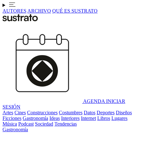
AUTORES
ARCHIVO
QUÉ ES SUSTRATO
AGENDA
INICIAR
SESIÓN
Artes
Cines
Construcciones
Costumbres
Datos
Deportes
Diseños
Ficciones
Gastronomía
Ideas
Interiores
Internet
Libros
Lugares
Música
Podcast
Sociedad
Tendencias
Gastronomía