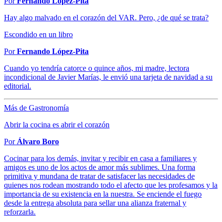
Por
Fernando López-Pita
Hay algo malvado en el corazón del VAR. Pero, ¿de qué se trata?
Escondido en un libro
Por
Fernando López-Pita
Cuando yo tendría catorce o quince años, mi madre, lectora
incondicional de Javier Marías, le envió una tarjeta de navidad a su
editorial.
Más de Gastronomía
Abrir la cocina es abrir el corazón
Por
Álvaro Boro
Cocinar para los demás, invitar y recibir en casa a familiares y
amigos es uno de los actos de amor más sublimes. Una forma
primitiva y mundana de tratar de satisfacer las necesidades de
quienes nos rodean mostrando todo el afecto que les profesamos y la
importancia de su existencia en la nuestra. Se enciende el fuego
desde la entrega absoluta para sellar una alianza fraternal y
reforzarla.