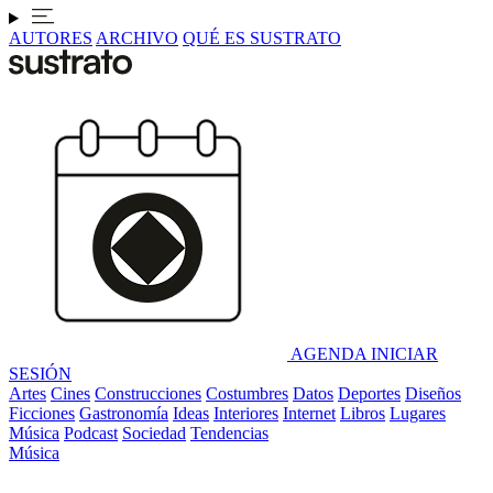
AUTORES
ARCHIVO
QUÉ ES SUSTRATO
AGENDA
INICIAR
SESIÓN
Artes
Cines
Construcciones
Costumbres
Datos
Deportes
Diseños
Ficciones
Gastronomía
Ideas
Interiores
Internet
Libros
Lugares
Música
Podcast
Sociedad
Tendencias
Música