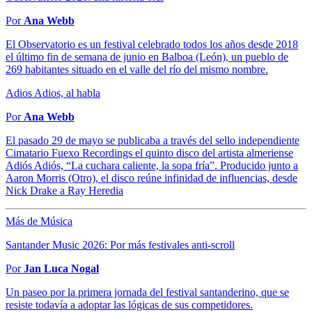
Por
Ana Webb
El Observatorio es un festival celebrado todos los años desde 2018
el último fin de semana de junio en Balboa (León), un pueblo de
269 habitantes situado en el valle del río del mismo nombre.
Adios Adios, al habla
Por
Ana Webb
El pasado 29 de mayo se publicaba a través del sello independiente
Cimatario Fuexo Recordings el quinto disco del artista almeriense
Adiós Adiós, “La cuchara caliente, la sopa fría”. Producido junto a
Aaron Morris (Otro), el disco reúne infinidad de influencias, desde
Nick Drake a Ray Heredia
Más de Música
Santander Music 2026: Por más festivales anti-scroll
Por
Jan Luca Nogal
Un paseo por la primera jornada del festival santanderino, que se
resiste todavía a adoptar las lógicas de sus competidores.