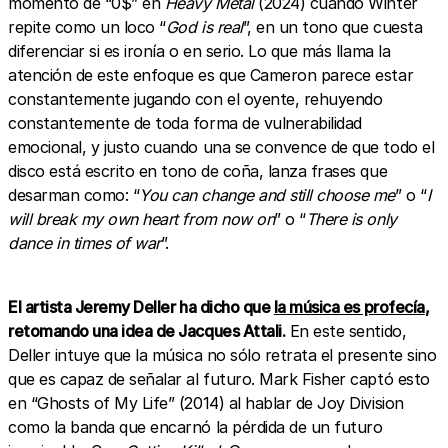
momento de “0$” en
Heavy Metal
(2024) cuando Winter
repite como un loco “
God is real
”, en un tono que cuesta
diferenciar si es ironía o en serio. Lo que más llama la
atención de este enfoque es que Cameron parece estar
constantemente jugando con el oyente, rehuyendo
constantemente de toda forma de vulnerabilidad
emocional, y justo cuando una se convence de que todo el
disco está escrito en tono de coña, lanza frases que
desarman como: “
You can change and still choose me
” o “
I
will break my own heart from now on
” o “
There is only
dance in times of war
”.
El artista Jeremy Deller ha dicho que
la música es profecía
,
retomando una idea de Jacques Attali.
En este sentido,
Deller intuye que la música no sólo retrata el presente sino
que es capaz de señalar al futuro. Mark Fisher captó esto
en “Ghosts of My Life” (2014) al hablar de Joy Division
como la banda que encarnó la pérdida de un futuro