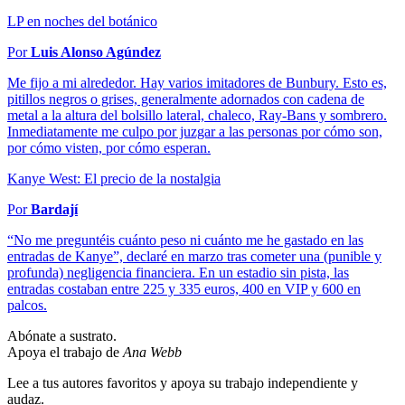
LP en noches del botánico
Por
Luis Alonso Agúndez
Me fijo a mi alrededor. Hay varios imitadores de Bunbury. Esto es,
pitillos negros o grises, generalmente adornados con cadena de
metal a la altura del bolsillo lateral, chaleco, Ray-Bans y sombrero.
Inmediatamente me culpo por juzgar a las personas por cómo son,
por cómo visten, por cómo esperan.
Kanye West: El precio de la nostalgia
Por
Bardají
“No me preguntéis cuánto peso ni cuánto me he gastado en las
entradas de Kanye”, declaré en marzo tras cometer una (punible y
profunda) negligencia financiera. En un estadio sin pista, las
entradas costaban entre 225 y 335 euros, 400 en VIP y 600 en
palcos.
Abónate a sustrato.
Apoya el trabajo de
Ana Webb
Lee a tus autores favoritos y apoya su trabajo independiente y
audaz.