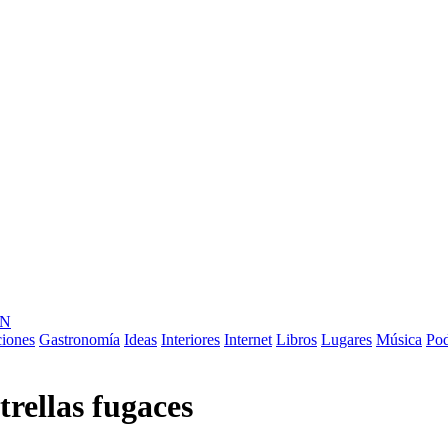
ÓN
ciones
Gastronomía
Ideas
Interiores
Internet
Libros
Lugares
Música
Pod
trellas fugaces