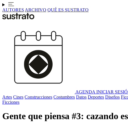
AUTORES
ARCHIVO
QUÉ ES SUSTRATO
AGENDA
INICIAR SESI
Artes
Cines
Construcciones
Costumbres
Datos
Deportes
Diseños
Fic
Ficciones
Gente que piensa #3: cazando es