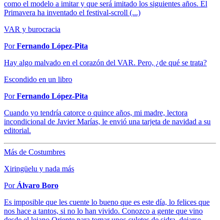
como el modelo a imitar y que será imitado los siguientes años. El
Primavera ha inventado el festival-scroll (...)
VAR y burocracia
Por
Fernando López-Pita
Hay algo malvado en el corazón del VAR. Pero, ¿de qué se trata?
Escondido en un libro
Por
Fernando López-Pita
Cuando yo tendría catorce o quince años, mi madre, lectora
incondicional de Javier Marías, le envió una tarjeta de navidad a su
editorial.
Más de Costumbres
Xiringüelu y nada más
Por
Álvaro Boro
Es imposible que les cuente lo bueno que es este día, lo felices que
nos hace a tantos, si no lo han vivido. Conozco a gente que vino
desde el lejano Oriente para tomar unos culetes de sidra, dejarse