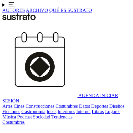
AUTORES
ARCHIVO
QUÉ ES SUSTRATO
AGENDA
INICIAR
SESIÓN
Artes
Cines
Construcciones
Costumbres
Datos
Deportes
Diseños
Ficciones
Gastronomía
Ideas
Interiores
Internet
Libros
Lugares
Música
Podcast
Sociedad
Tendencias
Costumbres