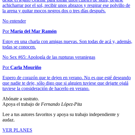
achicharrar por el sol, recibir unos abrazos y respirar ese polvillo de
la arena y quitar mocos negros dos o tres días después.
No entender
Por
María del Mar Ramón
Estoy en una charla con amigas nuevas. Son todas de acá y, además,
todas se conocen.
No Sex #65: Apología de las rupturas veraniegas
Por
Carla Mouriño
Espero de corazón que te dejen en verano. No es que esté deseando
que nadie te deje, sólo digo que si alguien tuviese que dejarte ojalá
tuviese la consideración de hacerlo en verano.
Abónate a sustrato.
Apoya el trabajo de
Fernando López-Pita
Lee a tus autores favoritos y apoya su trabajo independiente y
audaz.
VER PLANES