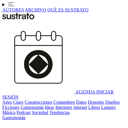
AUTORES
ARCHIVO
QUÉ ES SUSTRATO
AGENDA
INICIAR
SESIÓN
Artes
Cines
Construcciones
Costumbres
Datos
Deportes
Diseños
Ficciones
Gastronomía
Ideas
Interiores
Internet
Libros
Lugares
Música
Podcast
Sociedad
Tendencias
Gastronomía