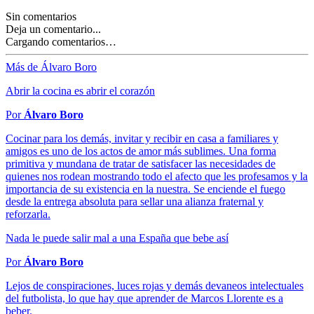
Sin comentarios
Deja un comentario...
Cargando comentarios…
Más de Álvaro Boro
Abrir la cocina es abrir el corazón
Por
Álvaro Boro
Cocinar para los demás, invitar y recibir en casa a familiares y
amigos es uno de los actos de amor más sublimes. Una forma
primitiva y mundana de tratar de satisfacer las necesidades de
quienes nos rodean mostrando todo el afecto que les profesamos y la
importancia de su existencia en la nuestra. Se enciende el fuego
desde la entrega absoluta para sellar una alianza fraternal y
reforzarla.
Nada le puede salir mal a una España que bebe así
Por
Álvaro Boro
Lejos de conspiraciones, luces rojas y demás devaneos intelectuales
del futbolista, lo que hay que aprender de Marcos Llorente es a
beber.