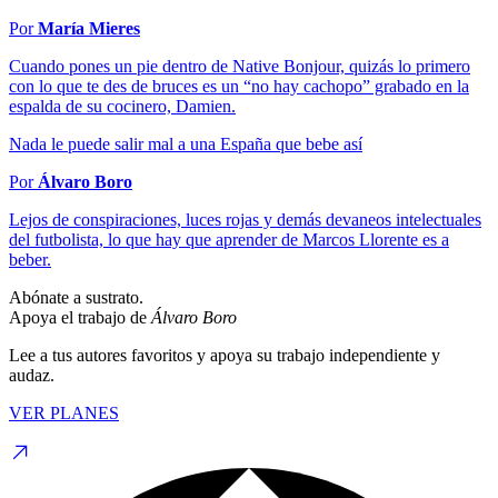
Por
María Mieres
Cuando pones un pie dentro de Native Bonjour, quizás lo primero
con lo que te des de bruces es un “no hay cachopo” grabado en la
espalda de su cocinero, Damien.
Nada le puede salir mal a una España que bebe así
Por
Álvaro Boro
Lejos de conspiraciones, luces rojas y demás devaneos intelectuales
del futbolista, lo que hay que aprender de Marcos Llorente es a
beber.
Abónate a sustrato.
Apoya el trabajo de
Álvaro Boro
Lee a tus autores favoritos y apoya su trabajo independiente y
audaz.
VER PLANES