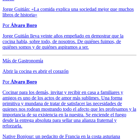
Jorge Guitián: «La comida explica una sociedad mejor que muchos
libros de historia»
Por
Álvaro Boro
Jorge Guitián lleva veinte años empeñado en demostrar que la
cocina habla, sobre todo, de nosotros. De quiénes fuimos, de
quiénes somos y de quiénes aspiramos a ser.
Más de Gastronomía
Abrir la cocina es abrir el corazón
Por
Álvaro Boro
Cocinar para los demás, invitar y recibir en casa a familiares y
amigos es uno de los actos de amor más sublimes. Una forma
primitiva y mundana de tratar de satisfacer las necesidades de
quienes nos rodean mostrando todo el afecto que les profesamos y la
importancia de su existencia en la nuestra. Se enciende el fuego
desde la entrega absoluta para sellar una alianza fraternal y
reforzarla.
Native Bonjour: un pedacito de Francia en la costa asturiana