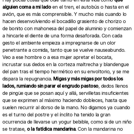
alguien coma a mi lado
en el tren, el autobús o hasta en el
avión, que es más comprensible. Y mucho más cuando lo
hacen desenvolviendo el bocadillo grasiento de chorizo o
de bonito con mahonesa del papel de aluminio y comienzan
a hincarle el diente de una forma desaforada. Con cada
gesto el ambiente empieza a impregnarse de un olor
penetrante a comida, tanto que se vuelve nauseabundo.
Veo a ese hombre o a esa mujer apretar el bocata,
incrustar sus dedos en la corteza maltrecha y blandengue
del pan tras el tiempo hermético en su envoltorio, y se me
dispara la repugnancia.
Migas y más migas por todos los
lados, rumiando sin parar el engrudo pastoso
, dedos llenos
de pingüe que se posan aquí y allá, servilletas insuficientes
que se exprimen al máximo haciendo dobleces, hasta que
suelen recurrir al dorso de la mano. No digamos ya cuando
es el turno del postre y el ínclito ha tenido la gran
ocurrencia de llevarse un yogur bebible, como si de un niño
se tratase,
o la fatídica mandarina
. Con la mandarina no