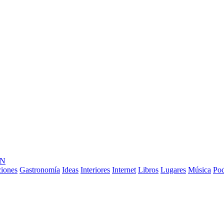
ÓN
ciones
Gastronomía
Ideas
Interiores
Internet
Libros
Lugares
Música
Pod