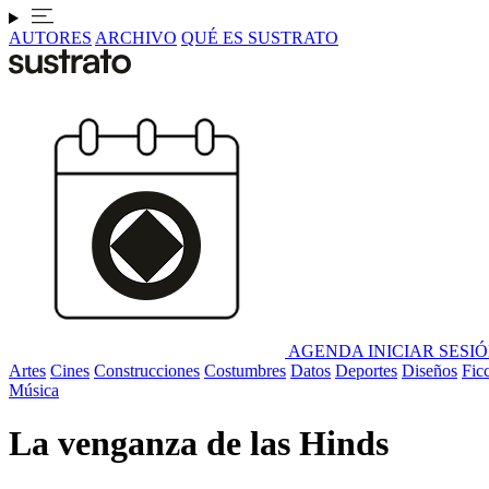
AUTORES
ARCHIVO
QUÉ ES SUSTRATO
AGENDA
INICIAR SESI
Artes
Cines
Construcciones
Costumbres
Datos
Deportes
Diseños
Fic
Música
La venganza de las Hinds