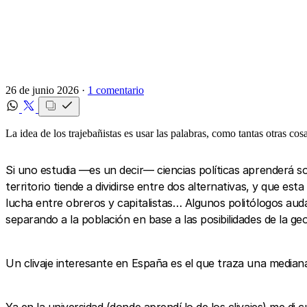
26 de junio 2026 ·
1 comentario
La idea de los trajebañistas es usar las palabras, como tantas otras co
Si uno estudia —es un decir— ciencias políticas aprenderá 
territorio tiende a dividirse entre dos alternativas, y que est
lucha entre obreros y capitalistas… Algunos politólogos auda
separando a la población en base a las posibilidades de la geo
Un clivaje interesante en España es el que traza una mediana 
Ya en la universidad (donde aprendí lo de los clivajes) me 