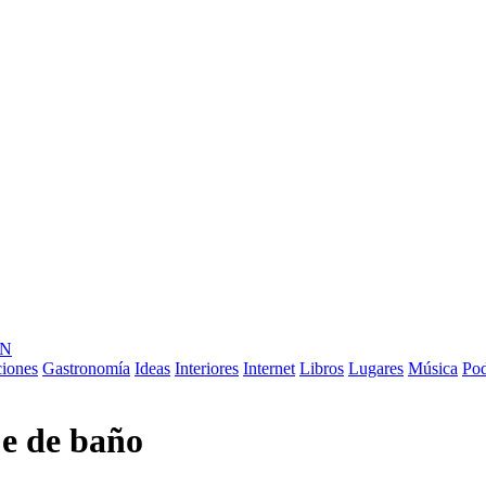
ÓN
ciones
Gastronomía
Ideas
Interiores
Internet
Libros
Lugares
Música
Pod
je de baño