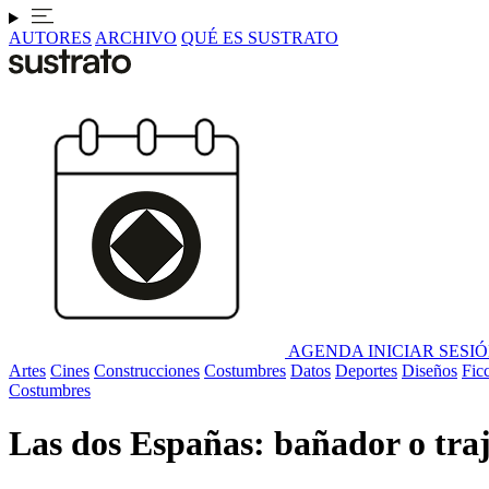
AUTORES
ARCHIVO
QUÉ ES SUSTRATO
AGENDA
INICIAR SESI
Artes
Cines
Construcciones
Costumbres
Datos
Deportes
Diseños
Fic
Costumbres
Las dos Españas: bañador o tra