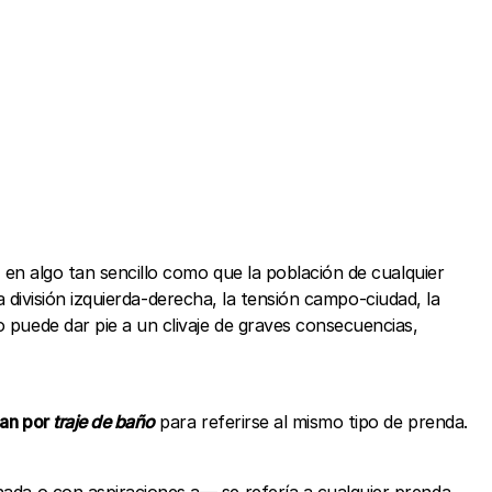
e en algo tan sencillo como que la población de cualquier
 la división izquierda-derecha, la tensión campo-ciudad, la
o puede dar pie a un clivaje de graves consecuencias,
tan por
traje de baño
para referirse al mismo tipo de prenda.
nada o con aspiraciones a— se refería a cualquier prenda