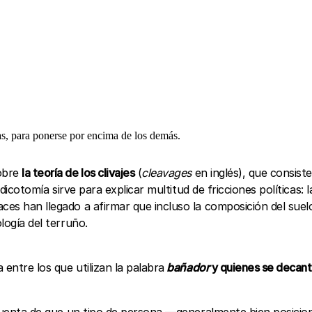
sas, para ponerse por encima de los demás.
sobre
la teoría de los clivajes
(
cleavages
en inglés), que consist
a dicotomía sirve para explicar multitud de fricciones políticas:
ces han llegado a afirmar que incluso la composición del suel
logía del terruño.
entre los que utilizan la palabra
bañador
y quienes se decan
di cuenta de que un tipo de persona —generalmente bien posicio