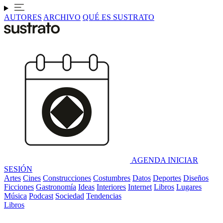
AUTORES
ARCHIVO
QUÉ ES SUSTRATO
AGENDA
INICIAR
SESIÓN
Artes
Cines
Construcciones
Costumbres
Datos
Deportes
Diseños
Ficciones
Gastronomía
Ideas
Interiores
Internet
Libros
Lugares
Música
Podcast
Sociedad
Tendencias
Libros