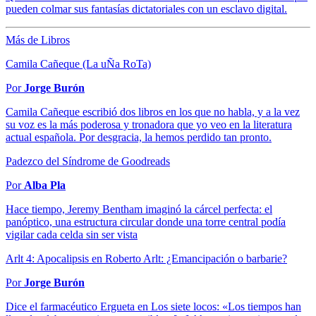
pueden colmar sus fantasías dictatoriales con un esclavo digital.
Más de Libros
Camila Cañeque (La uÑa RoTa)
Por
Jorge Burón
Camila Cañeque escribió dos libros en los que no habla, y a la vez
su voz es la más poderosa y tronadora que yo veo en la literatura
actual española. Por desgracia, la hemos perdido tan pronto.
Padezco del Síndrome de Goodreads
Por
Alba Pla
Hace tiempo, Jeremy Bentham imaginó la cárcel perfecta: el
panóptico, una estructura circular donde una torre central podía
vigilar cada celda sin ser vista
Arlt 4: Apocalipsis en Roberto Arlt: ¿Emancipación o barbarie?
Por
Jorge Burón
Dice el farmacéutico Ergueta en Los siete locos: «Los tiempos han