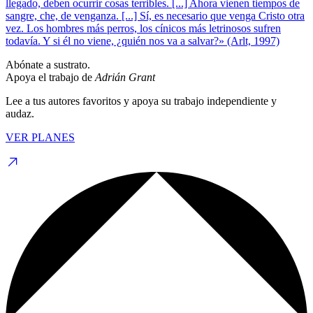
llegado, deben ocurrir cosas terribles. [...] Ahora vienen tiempos de
sangre, che, de venganza. [...] Sí, es necesario que venga Cristo otra
vez. Los hombres más perros, los cínicos más letrinosos sufren
todavía. Y si él no viene, ¿quién nos va a salvar?» (Arlt, 1997)
Abónate a sustrato.
Apoya el trabajo de
Adrián Grant
Lee a tus autores favoritos y apoya su trabajo independiente y
audaz.
VER PLANES