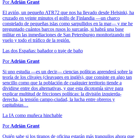
Por
Adrián Grant
El avión, un pequeño ATR72 que nos ha llevado desde Helsinki, ha
cruzado en veinte minutos el golfo de Finlandia —un charco
constelado de pequeñas islas como sarpullidos en la mar— y me he
preguntado cuántos barcos rusos lo surcarán, si habrá una base
militar en las inmediaciones de San Petersburgo monitorizando mi
vuelo y todo el tráfico de la región.
Las dos Españas: bañador o traje de baño
Por
Adrián Grant
Si uno estudia —es un decir— ciencias políticas aprenderá sobre la
teoría de los clivajes (cleavages en inglés), que consiste en algo tan
sencillo como que la población de cualquier territorio tiende a
dividirse entre dos alternativas, y que esta dicotomía sirve para
explicar multitud de fricciones políticas: la división izquierda-
derecha, la tensión campo-ciudad, la lucha entre obreros y
capitalistas…
La IA como muñeca hinchable
Por
Adrián Grant
Quién sabe si los tiranos de oficina estarán más tranquilos ahora que