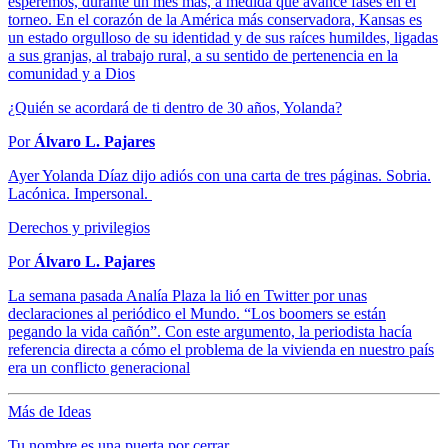
esperemos, durante un mes más, a medida que avance fases en el
torneo. En el corazón de la América más conservadora, Kansas es
un estado orgulloso de su identidad y de sus raíces humildes, ligadas
a sus granjas, al trabajo rural, a su sentido de pertenencia en la
comunidad y a Dios
¿Quién se acordará de ti dentro de 30 años, Yolanda?
Por
Álvaro L. Pajares
Ayer Yolanda Díaz dijo adiós con una carta de tres páginas. Sobria.
Lacónica. Impersonal.
Derechos y privilegios
Por
Álvaro L. Pajares
La semana pasada Analía Plaza la lió en Twitter por unas
declaraciones al periódico el Mundo. “Los boomers se están
pegando la vida cañón”. Con este argumento, la periodista hacía
referencia directa a cómo el problema de la vivienda en nuestro país
era un conflicto generacional
Más de Ideas
Tu nombre es una puerta por cerrar