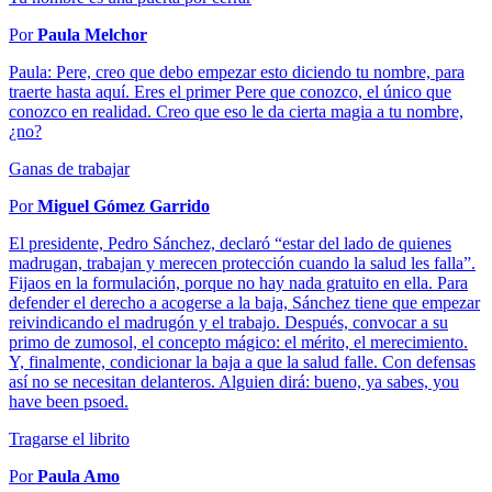
Por
Paula Melchor
Paula: Pere, creo que debo empezar esto diciendo tu nombre, para
traerte hasta aquí. Eres el primer Pere que conozco, el único que
conozco en realidad. Creo que eso le da cierta magia a tu nombre,
¿no?
Ganas de trabajar
Por
Miguel Gómez Garrido
El presidente, Pedro Sánchez, declaró “estar del lado de quienes
madrugan, trabajan y merecen protección cuando la salud les falla”.
Fijaos en la formulación, porque no hay nada gratuito en ella. Para
defender el derecho a acogerse a la baja, Sánchez tiene que empezar
reivindicando el madrugón y el trabajo. Después, convocar a su
primo de zumosol, el concepto mágico: el mérito, el merecimiento.
Y, finalmente, condicionar la baja a que la salud falle. Con defensas
así no se necesitan delanteros. Alguien dirá: bueno, ya sabes, you
have been psoed.
Tragarse el librito
Por
Paula Amo