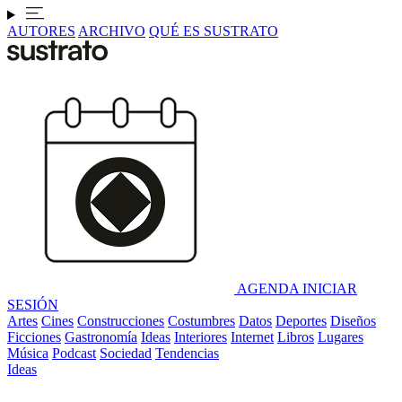
AUTORES
ARCHIVO
QUÉ ES SUSTRATO
AGENDA
INICIAR
SESIÓN
Artes
Cines
Construcciones
Costumbres
Datos
Deportes
Diseños
Ficciones
Gastronomía
Ideas
Interiores
Internet
Libros
Lugares
Música
Podcast
Sociedad
Tendencias
Ideas