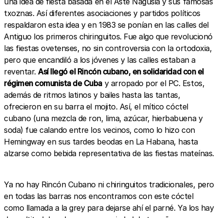
una idea de fiesta basada en el Aste Nagusia y sus famosas
txoznas. Así diferentes asociaciones y partidos políticos
respaldaron esta idea y en 1983 se ponían en las calles del
Antiguo los primeros chiringuitos. Fue algo que revolucionó
las fiestas ovetenses, no sin controversia con la ortodoxia,
pero que encandiló a los jóvenes y las calles estaban a
reventar.
Así llegó el Rincón cubano, en solidaridad con el
régimen comunista de Cuba
y arropado por el PC. Estos,
además de ritmos latinos y bailes hasta las tantas,
ofrecieron en su barra el mojito. Así, el mítico cóctel
cubano (una mezcla de ron, lima, azúcar, hierbabuena y
soda) fue calando entre los vecinos, como lo hizo con
Hemingway en sus tardes beodas en La Habana, hasta
alzarse como bebida representativa de las fiestas mateínas.
Ya no hay Rincón Cubano ni chiringuitos tradicionales, pero
en todas las barras nos encontramos con este cóctel
como llamada a la grey para dejarse ahí el parné. Ya los hay