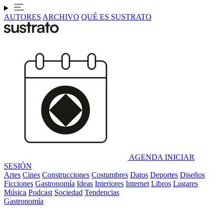
AUTORES
ARCHIVO
QUÉ ES SUSTRATO
AGENDA
INICIAR
SESIÓN
Artes
Cines
Construcciones
Costumbres
Datos
Deportes
Diseños
Ficciones
Gastronomía
Ideas
Interiores
Internet
Libros
Lugares
Música
Podcast
Sociedad
Tendencias
Gastronomía