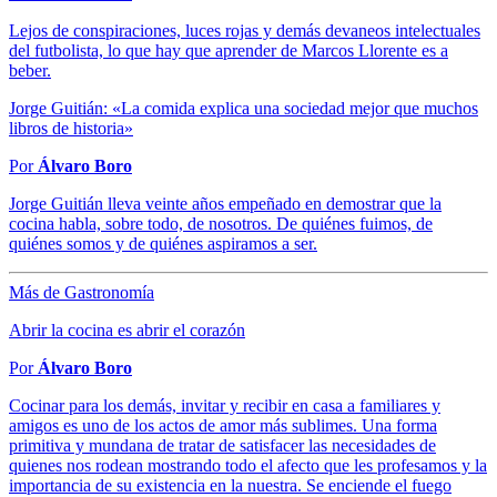
Lejos de conspiraciones, luces rojas y demás devaneos intelectuales
del futbolista, lo que hay que aprender de Marcos Llorente es a
beber.
Jorge Guitián: «La comida explica una sociedad mejor que muchos
libros de historia»
Por
Álvaro Boro
Jorge Guitián lleva veinte años empeñado en demostrar que la
cocina habla, sobre todo, de nosotros. De quiénes fuimos, de
quiénes somos y de quiénes aspiramos a ser.
Más de Gastronomía
Abrir la cocina es abrir el corazón
Por
Álvaro Boro
Cocinar para los demás, invitar y recibir en casa a familiares y
amigos es uno de los actos de amor más sublimes. Una forma
primitiva y mundana de tratar de satisfacer las necesidades de
quienes nos rodean mostrando todo el afecto que les profesamos y la
importancia de su existencia en la nuestra. Se enciende el fuego