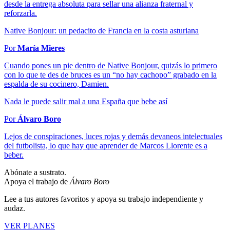
desde la entrega absoluta para sellar una alianza fraternal y
reforzarla.
Native Bonjour: un pedacito de Francia en la costa asturiana
Por
María Mieres
Cuando pones un pie dentro de Native Bonjour, quizás lo primero
con lo que te des de bruces es un “no hay cachopo” grabado en la
espalda de su cocinero, Damien.
Nada le puede salir mal a una España que bebe así
Por
Álvaro Boro
Lejos de conspiraciones, luces rojas y demás devaneos intelectuales
del futbolista, lo que hay que aprender de Marcos Llorente es a
beber.
Abónate a sustrato.
Apoya el trabajo de
Álvaro Boro
Lee a tus autores favoritos y apoya su trabajo independiente y
audaz.
VER PLANES