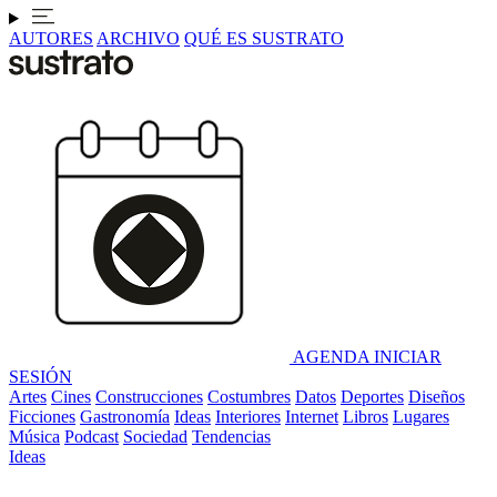
AUTORES
ARCHIVO
QUÉ ES SUSTRATO
AGENDA
INICIAR
SESIÓN
Artes
Cines
Construcciones
Costumbres
Datos
Deportes
Diseños
Ficciones
Gastronomía
Ideas
Interiores
Internet
Libros
Lugares
Música
Podcast
Sociedad
Tendencias
Ideas