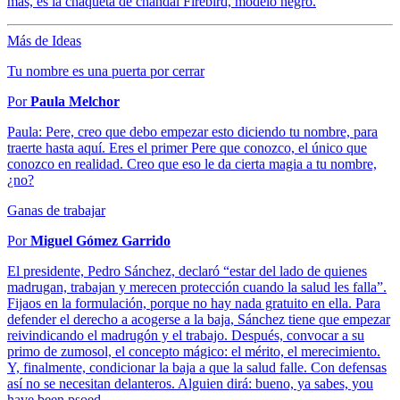
más, es la chaqueta de chándal Firebird, modelo negro.
Más de Ideas
Tu nombre es una puerta por cerrar
Por
Paula Melchor
Paula: Pere, creo que debo empezar esto diciendo tu nombre, para
traerte hasta aquí. Eres el primer Pere que conozco, el único que
conozco en realidad. Creo que eso le da cierta magia a tu nombre,
¿no?
Ganas de trabajar
Por
Miguel Gómez Garrido
El presidente, Pedro Sánchez, declaró “estar del lado de quienes
madrugan, trabajan y merecen protección cuando la salud les falla”.
Fijaos en la formulación, porque no hay nada gratuito en ella. Para
defender el derecho a acogerse a la baja, Sánchez tiene que empezar
reivindicando el madrugón y el trabajo. Después, convocar a su
primo de zumosol, el concepto mágico: el mérito, el merecimiento.
Y, finalmente, condicionar la baja a que la salud falle. Con defensas
así no se necesitan delanteros. Alguien dirá: bueno, ya sabes, you
have been psoed.