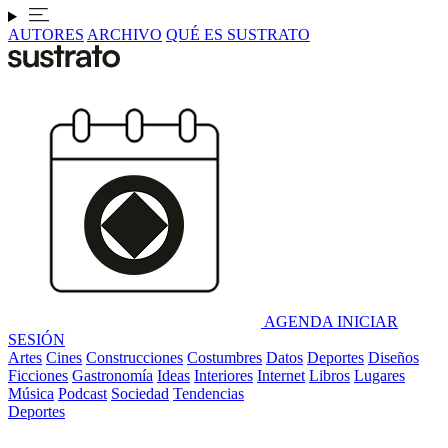
AUTORES
ARCHIVO
QUÉ ES SUSTRATO
AGENDA
INICIAR
SESIÓN
Artes
Cines
Construcciones
Costumbres
Datos
Deportes
Diseños
Ficciones
Gastronomía
Ideas
Interiores
Internet
Libros
Lugares
Música
Podcast
Sociedad
Tendencias
Deportes