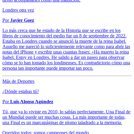
Londres otra vez
Por
Javier Goez
Lo más cerca que he estado de la Historia que se escribe en los
libros de conocimiento del medio fue un 8 de septiembre de 2022.
Estaba en Londres cuando se anunció la muerte de la reina Isabel.
Aquello me pareció lo suficientemente relevante como para abrir las
notas del iPhone y escribir unas cuantas frases: «Ha muerto la reina
Isabel. Estoy en Londres. He salido a dar un paseo para observar
cómo se lo han tomado los londinenses. Es contradictorio cómo una
persona tan importante puede importar tan poco.
Más de Deportes
¿Dónde estabas tú?
Por
Luis Alonso Agúndez
Tú, que ya lo viviste en 2010, lo sabías perfectamente. Una Final de
un Mundial puede ser muchas cosas. La más importante de todas,
una Final es un marcapáginas de plomo taladrado a la memoria.
Queridos todos: somos campeones del mundo