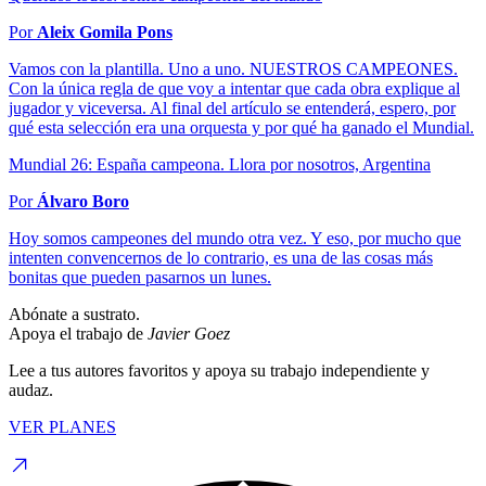
Por
Aleix Gomila Pons
Vamos con la plantilla. Uno a uno. NUESTROS CAMPEONES.
Con la única regla de que voy a intentar que cada obra explique al
jugador y viceversa. Al final del artículo se entenderá, espero, por
qué esta selección era una orquesta y por qué ha ganado el Mundial.
Mundial 26: España campeona. Llora por nosotros, Argentina
Por
Álvaro Boro
Hoy somos campeones del mundo otra vez. Y eso, por mucho que
intenten convencernos de lo contrario, es una de las cosas más
bonitas que pueden pasarnos un lunes.
Abónate a sustrato.
Apoya el trabajo de
Javier Goez
Lee a tus autores favoritos y apoya su trabajo independiente y
audaz.
VER PLANES