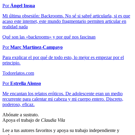
Por
Ángel Insua
Mi última obsesión: Backrooms. No sé si sabré articularla, si es que
acaso este internet, este mundo fragmentario permiten articular en
realidad nada
Qué son las «backrooms» y por qué nos fascinan
Por
Marc Martínez-Campayo
Para explicar el por qué de todo esto, lo mejor es empezar por el
principio.
Todorelatos.com
Por
Estrella Alonso
Me encantan los relatos eróticos. De adolescente eran un medio
recurrente para calentar mi cabeza y mi cuerpo entero. Discreto,
poderoso, eficaz.
Abónate a sustrato.
Apoya el trabajo de
Claudia Vila
Lee a tus autores favoritos y apoya su trabajo independiente y