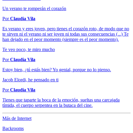
Un verano te romperán el corazón
Por
Claudia Vila
Es verano y eres joven, pero tienes el corazón roto, de modo que no
te sirven ni el verano ni ser joven ni todas sus consecuencias (...) Te
han dejado en el peor momento (siempre es el peor momento).
Te veo poco, te miro mucho
Por
Claudia Vila
Estoy bien, ¿tú estás bien? Yo genial, porque no lo pienso.
Jacob Elordi, he pensado en ti
Por
Claudia Vila
Tienes que taparte la boca de la emoción, sueltas una carcajada
tímida, el cuerpo serpentea en la butaca del cine.
Más de Internet
Backrooms