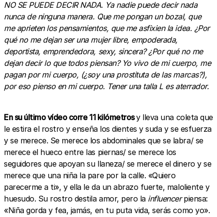
NO SE PUEDE DECIR NADA. Ya nadie puede decir nada
nunca de ninguna manera. Que me pongan un bozal, que
me aprieten los pensamientos, que me asfixien la idea. ¿Por
qué no me dejan ser una mujer libre, empoderada,
deportista, emprendedora, sexy, sincera? ¿Por qué no me
dejan decir lo que todos piensan? Yo vivo de mi cuerpo, me
pagan por mi cuerpo, (¿soy una prostituta de las marcas?),
por eso pienso en mi cuerpo. Tener una talla L es aterrador.
En su último vídeo corre 11 kilómetros
y lleva una coleta que
le estira el rostro y enseña los dientes y suda y se esfuerza
y se merece. Se merece los abdominales que se labra/ se
merece el hueco entre las piernas/ se merece los
seguidores que apoyan su llaneza/ se merece el dinero y se
merece que una niña la pare por la calle. «Quiero
parecerme a ti», y ella le da un abrazo fuerte, maloliente y
huesudo. Su rostro destila amor, pero la
influencer
piensa:
«Niña gorda y fea, jamás, en tu puta vida, serás como yo».