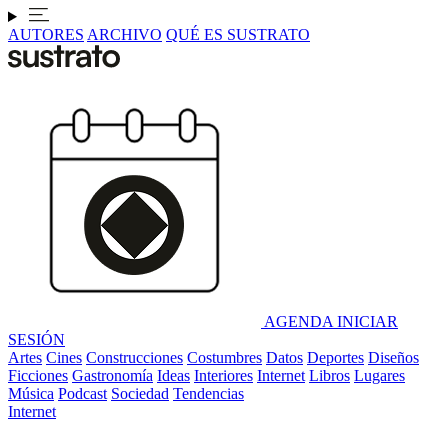
AUTORES
ARCHIVO
QUÉ ES SUSTRATO
AGENDA
INICIAR
SESIÓN
Artes
Cines
Construcciones
Costumbres
Datos
Deportes
Diseños
Ficciones
Gastronomía
Ideas
Interiores
Internet
Libros
Lugares
Música
Podcast
Sociedad
Tendencias
Internet