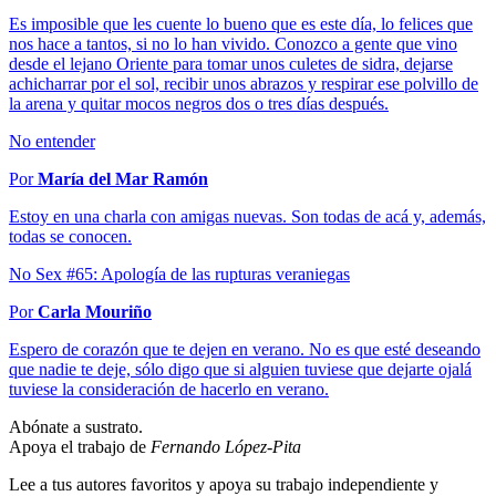
Es imposible que les cuente lo bueno que es este día, lo felices que
nos hace a tantos, si no lo han vivido. Conozco a gente que vino
desde el lejano Oriente para tomar unos culetes de sidra, dejarse
achicharrar por el sol, recibir unos abrazos y respirar ese polvillo de
la arena y quitar mocos negros dos o tres días después.
No entender
Por
María del Mar Ramón
Estoy en una charla con amigas nuevas. Son todas de acá y, además,
todas se conocen.
No Sex #65: Apología de las rupturas veraniegas
Por
Carla Mouriño
Espero de corazón que te dejen en verano. No es que esté deseando
que nadie te deje, sólo digo que si alguien tuviese que dejarte ojalá
tuviese la consideración de hacerlo en verano.
Abónate a sustrato.
Apoya el trabajo de
Fernando López-Pita
Lee a tus autores favoritos y apoya su trabajo independiente y