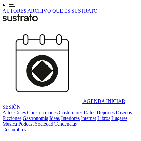
AUTORES
ARCHIVO
QUÉ ES SUSTRATO
AGENDA
INICIAR
SESIÓN
Artes
Cines
Construcciones
Costumbres
Datos
Deportes
Diseños
Ficciones
Gastronomía
Ideas
Interiores
Internet
Libros
Lugares
Música
Podcast
Sociedad
Tendencias
Costumbres