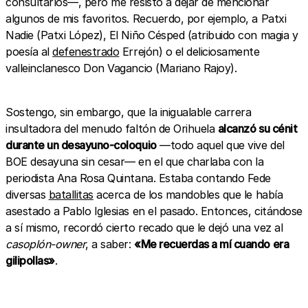
consultarlos—, pero me resisto a dejar de mencionar
algunos de mis favoritos. Recuerdo, por ejemplo, a Patxi
Nadie (Patxi López), El Niño Césped (atribuido con magia y
poesía al
defenestrado
Errejón) o el deliciosamente
valleinclanesco Don Vagancio (Mariano Rajoy).
Sostengo, sin embargo, que la inigualable carrera
insultadora del menudo faltón de Orihuela
alcanzó su cénit
durante un desayuno-coloquio
—todo aquel que vive del
BOE desayuna sin cesar— en el que charlaba con la
periodista Ana Rosa Quintana. Estaba contando Fede
diversas
batallitas
acerca de los mandobles que le había
asestado a Pablo Iglesias en el pasado. Entonces, citándose
a sí mismo, recordó cierto recado que le dejó una vez al
casoplón-owner
, a saber:
«Me recuerdas a mí cuando era
gilipollas»
.