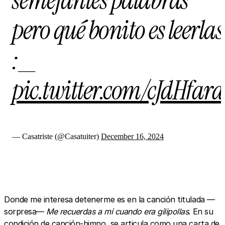
semejantes palabras
pero qué bonito es leerlas
:__
pic.twitter.com/cJdHfar
— Casatriste (@Casatuiter)
December 16, 2024
Donde me interesa detenerme es en la canción titulada —
sorpresa—
Me recuerdas a mí cuando era gilipollas
. En su
condición de canción-himno, se articula como una carta de