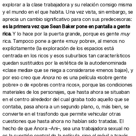
explorar a la clase trabajadora y su relación consigo misma
y el mundo en el que habita. Una vez vista, sin embargo, se
aprecia un cambio significativo para con sus predecesoras:
es la primera vez que Sean Baker pone en pantalla a gente
rica.
Y lo hace por la puerta grande, porque es gente
muy
rica. Tampoco pone a gente «muy pobre», al menos no
explícitamente (la exploración de los espacios está
centrada en los ricos y esos suburbios tan característicos
quedan sustituidos por la estética de la autodenominada
«clase media» que se niega a considerarse «menos baja»), y
por eso creo que
Anora
no es una película «sobre gente
pobre» o de «pobres contra ricos», porque las condiciones
materiales de los personajes, que hasta ahora se situaban
en el centro alrededor del cual giraba todo aquello que se
contaba, pasa ahora a un segundo plano, o, más bien, se
convierte en el trasfondo que permite vehicular otras
cuestiones que hasta ahora no habían sido tratadas. El
hecho de que Anora –Ani–, sea una trabajadora sexual no
es la cuestión central de la película, sino el móvil a través