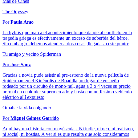
Más de Cines
The Odyssey
Por
Paula Amo
La hybris que marca el acontecimiento que da pie al conflicto en la
tragedia griega es efectivamente un exceso de soberbia del héroe.
Sin embargo, debemos atender a dos cosas, llegadas a este punto:
Tu amigo y vecino Spiderman
Por
Jose Sanz
Gracias a novia pude asistir al pre-estreno de la nueva película de
Spiderman en el Kinépolis de Boadilla, un lugar de ensueño
rodeado por un circuito de mono-raíl, agua a 3 o 4 veces su precio
normal en cualquier supermercado y hasta con un feísimo vehículo
eléctrico allí expuesto
Omaha: la vida colgando
Por
Miguel Gómez Garrido
Aquí hay una historia con mayúsculas. Ni indie, ni neo, ni realismo,
ni social, ni hostias. A ver si es que resulta que solo consideramos