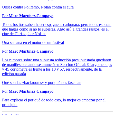
Ulises contra Polifemo, Nolan contra el aura
Por
Marc Martínez-Campayo
Todos los tíos saben hacer espaguetis carbonara, pero todos esperan
que hagas como si no lo supieras. Algo así, a grandes rasgos, es el
cine de Christopher Nolan.
Una semana en el motor de un festival
Por
Marc Martínez-Campayo
Los rumores sobre una supuesta reducción presupuestaria quedaron
de manifiesto cuando se anunció su Sección Oficial: 9 largometrajes
y 45 cortometrajes frente a los 10 y 57, respectivamente, de la
edición pasada
Qué son las «backrooms» y por qué nos fascinan
Por
Marc Martínez-Campayo
Para explicar el por qué de todo esto, lo mejor es empezar por el
principio.