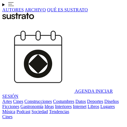
AUTORES
ARCHIVO
QUÉ ES SUSTRATO
AGENDA
INICIAR
SESIÓN
Artes
Cines
Construcciones
Costumbres
Datos
Deportes
Diseños
Ficciones
Gastronomía
Ideas
Interiores
Internet
Libros
Lugares
Música
Podcast
Sociedad
Tendencias
Cines