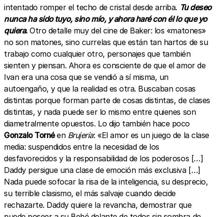
intentado romper el techo de cristal desde arriba.
Tu deseo
nunca ha sido tuyo, sino mío, y ahora haré con él lo que yo
quiera
.
Otro detalle muy del cine de Baker: los «matones»
no son matones, sino currelas que están tan hartos de su
trabajo como cualquier otro, personajes que también
sienten y piensan. Ahora es consciente de que el amor de
Ivan era una cosa que se vendió a sí misma, un
autoengaño, y que la realidad es otra. Buscaban cosas
distintas porque forman parte de cosas distintas, de clases
distintas, y nada puede ser lo mismo entre quienes son
diametralmente opuestos. Lo dijo también hace poco
Gonzalo Torné
en
Brujería
: «El amor es un juego de la clase
media: suspendidos entre la necesidad de los
desfavorecidos y la responsabilidad de los poderosos […]
Daddy persigue una clase de emoción más exclusiva […]
Nada puede sofocar la risa de la inteligencia, su desprecio,
su terrible clasismo, el más salvaje cuando decide
rechazarte. Daddy quiere la revancha, demostrar que
puede poseer a su Bebé delante de todos sin sombra de