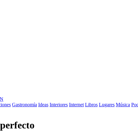
ÓN
ciones
Gastronomía
Ideas
Interiores
Internet
Libros
Lugares
Música
Pod
perfecto