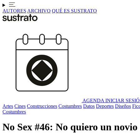
AUTORES
ARCHIVO
QUÉ ES SUSTRATO
AGENDA
INICIAR SESI
Artes
Cines
Construcciones
Costumbres
Datos
Deportes
Diseños
Fic
Costumbres
No Sex #46: No quiero un novio 