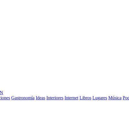
ÓN
ciones
Gastronomía
Ideas
Interiores
Internet
Libros
Lugares
Música
Pod