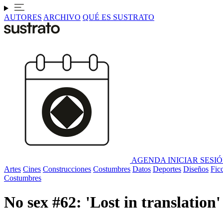
AUTORES
ARCHIVO
QUÉ ES SUSTRATO
AGENDA
INICIAR SESI
Artes
Cines
Construcciones
Costumbres
Datos
Deportes
Diseños
Fic
Costumbres
No sex #62: 'Lost in translation'