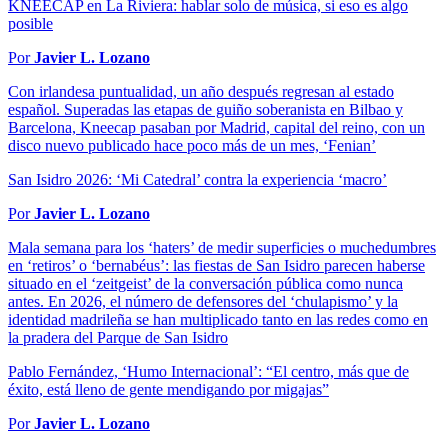
KNEECAP en La Riviera: hablar solo de música, si eso es algo
posible
Por
Javier L. Lozano
Con irlandesa puntualidad, un año después regresan al estado
español. Superadas las etapas de guiño soberanista en Bilbao y
Barcelona, Kneecap pasaban por Madrid, capital del reino, con un
disco nuevo publicado hace poco más de un mes, ‘Fenian’
San Isidro 2026: ‘Mi Catedral’ contra la experiencia ‘macro’
Por
Javier L. Lozano
Mala semana para los ‘haters’ de medir superficies o muchedumbres
en ‘retiros’ o ‘bernabéus’: las fiestas de San Isidro parecen haberse
situado en el ‘zeitgeist’ de la conversación pública como nunca
antes. En 2026, el número de defensores del ‘chulapismo’ y la
identidad madrileña se han multiplicado tanto en las redes como en
la pradera del Parque de San Isidro
Pablo Fernández, ‘Humo Internacional’: “El centro, más que de
éxito, está lleno de gente mendigando por migajas”
Por
Javier L. Lozano