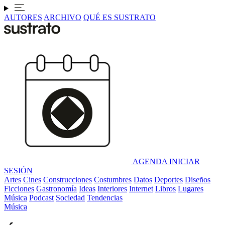
AUTORES
ARCHIVO
QUÉ ES SUSTRATO
AGENDA
INICIAR
SESIÓN
Artes
Cines
Construcciones
Costumbres
Datos
Deportes
Diseños
Ficciones
Gastronomía
Ideas
Interiores
Internet
Libros
Lugares
Música
Podcast
Sociedad
Tendencias
Música