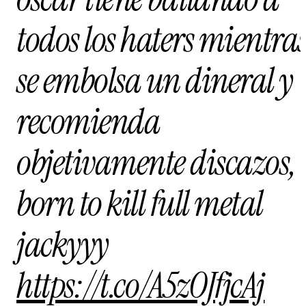
todos los haters mientra
se embolsa un dineral y
recomienda
objetivamente discazos,
born to kill full metal
jackyyy
https://t.co/A5zOJfjcAj