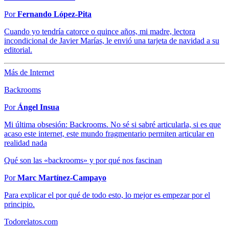
Por
Fernando López-Pita
Cuando yo tendría catorce o quince años, mi madre, lectora
incondicional de Javier Marías, le envió una tarjeta de navidad a su
editorial.
Más de Internet
Backrooms
Por
Ángel Insua
Mi última obsesión: Backrooms. No sé si sabré articularla, si es que
acaso este internet, este mundo fragmentario permiten articular en
realidad nada
Qué son las «backrooms» y por qué nos fascinan
Por
Marc Martínez-Campayo
Para explicar el por qué de todo esto, lo mejor es empezar por el
principio.
Todorelatos.com