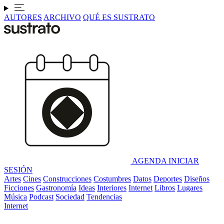
AUTORES
ARCHIVO
QUÉ ES SUSTRATO
AGENDA
INICIAR
SESIÓN
Artes
Cines
Construcciones
Costumbres
Datos
Deportes
Diseños
Ficciones
Gastronomía
Ideas
Interiores
Internet
Libros
Lugares
Música
Podcast
Sociedad
Tendencias
Internet