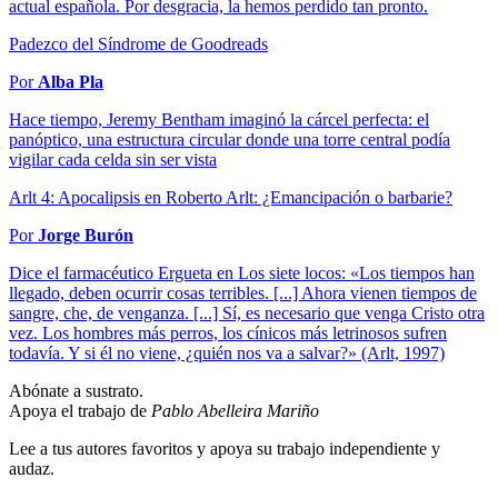
actual española. Por desgracia, la hemos perdido tan pronto.
Padezco del Síndrome de Goodreads
Por
Alba Pla
Hace tiempo, Jeremy Bentham imaginó la cárcel perfecta: el
panóptico, una estructura circular donde una torre central podía
vigilar cada celda sin ser vista
Arlt 4: Apocalipsis en Roberto Arlt: ¿Emancipación o barbarie?
Por
Jorge Burón
Dice el farmacéutico Ergueta en Los siete locos: «Los tiempos han
llegado, deben ocurrir cosas terribles. [...] Ahora vienen tiempos de
sangre, che, de venganza. [...] Sí, es necesario que venga Cristo otra
vez. Los hombres más perros, los cínicos más letrinosos sufren
todavía. Y si él no viene, ¿quién nos va a salvar?» (Arlt, 1997)
Abónate a sustrato.
Apoya el trabajo de
Pablo Abelleira Mariño
Lee a tus autores favoritos y apoya su trabajo independiente y
audaz.