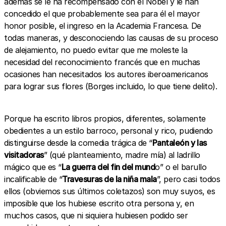
además se le ha recompensado con el Nobel y le han
concedido el que probablemente sea para él el mayor
honor posible, el ingreso en la Academia Francesa. De
todas maneras, y desconociendo las causas de su proceso
de alejamiento, no puedo evitar que me moleste la
necesidad del reconocimiento francés que en muchas
ocasiones han necesitados los autores iberoamericanos
para lograr sus flores (Borges incluido, lo que tiene delito).
Porque ha escrito libros propios, diferentes, solamente
obedientes a un estilo barroco, personal y rico, pudiendo
distinguirse desde la comedia trágica de “
Pantaleón y las
visitadoras
” (qué planteamiento, madre mía) al ladrillo
mágico que es “
La guerra del fin del mund
o” o el barullo
incalificable de “
Travesuras de la niña mala
”, pero casi todos
ellos (obviemos sus últimos coletazos) son muy suyos, es
imposible que los hubiese escrito otra persona y, en
muchos casos, que ni siquiera hubiesen podido ser