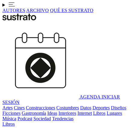
AUTORES
ARCHIVO
QUÉ ES SUSTRATO
AGENDA
INICIAR
SESIÓN
Artes
Cines
Construcciones
Costumbres
Datos
Deportes
Diseños
Ficciones
Gastronomía
Ideas
Interiores
Internet
Libros
Lugares
Música
Podcast
Sociedad
Tendencias
Libros