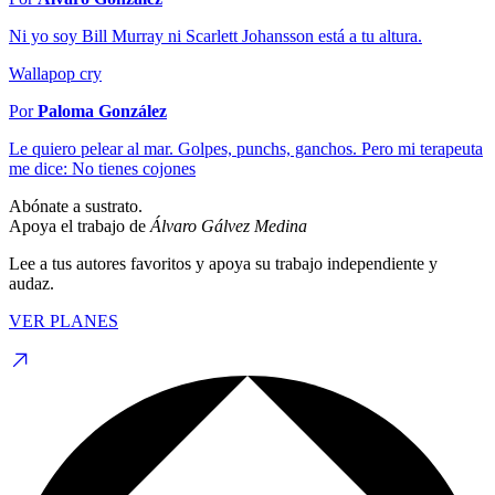
Ni yo soy Bill Murray ni Scarlett Johansson está a tu altura.
Wallapop cry
Por
Paloma González
Le quiero pelear al mar. Golpes, punchs, ganchos. Pero mi terapeuta
me dice: No tienes cojones
Abónate a sustrato.
Apoya el trabajo de
Álvaro Gálvez Medina
Lee a tus autores favoritos y apoya su trabajo independiente y
audaz.
VER PLANES