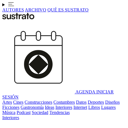
AUTORES
ARCHIVO
QUÉ ES SUSTRATO
AGENDA
INICIAR
SESIÓN
Artes
Cines
Construcciones
Costumbres
Datos
Deportes
Diseños
Ficciones
Gastronomía
Ideas
Interiores
Internet
Libros
Lugares
Música
Podcast
Sociedad
Tendencias
Interiores