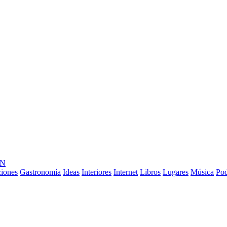
ÓN
ciones
Gastronomía
Ideas
Interiores
Internet
Libros
Lugares
Música
Pod