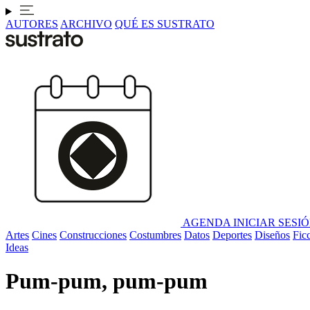
AUTORES
ARCHIVO
QUÉ ES SUSTRATO
AGENDA
INICIAR SESI
Artes
Cines
Construcciones
Costumbres
Datos
Deportes
Diseños
Fic
Ideas
Pum-pum, pum-pum