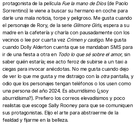
protagonista de la película
Fue la mano de Dios
(de Paolo
Sorrentino) le viene a buscar su hermano en coche para
darle una mala noticia, torpe y peligroso. Me gusta cuando
el personaje de Rory, de la serie
Gilmore Girls
, espera a su
madre en la cafetería y charla con pausadamente con los
vecinos o lee por cuarta vez
Crimen y castigo
. Me gusta
cuando Dolly Alderton cuenta que se mandaban SMS para
ir de una fiesta a otra en
Todo lo que sé sobre el amor,
sin
saber quién estaría; ese acto feroz de subirse a un taxi a
ciegas para invocar anécdotas
.
No me gusta cuando dejo
de ver lo que me gusta y me distraigo con la
otra
pantalla, y
odio que los personajes tengan teléfonos o los usen como
una persona del año 2024. Es aburridísimo (¿soy
aburridísima?). Prefiero los correos elevadísimos y poco
realistas que escoge Sally Rooney para que se comuniquen
sus protagonistas. Elijo el arte para abstraerme de la
fealdad y fijarme en la belleza.