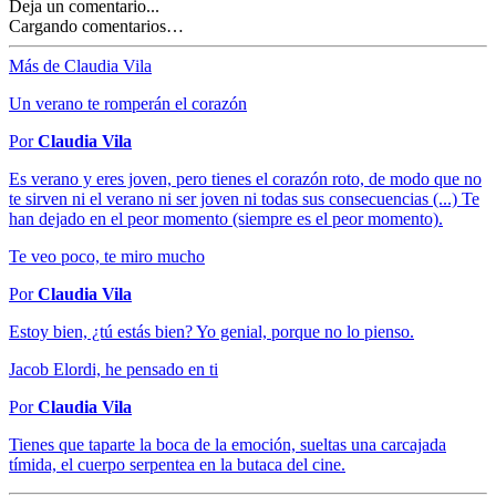
Deja un comentario...
Cargando comentarios…
Más de Claudia Vila
Un verano te romperán el corazón
Por
Claudia Vila
Es verano y eres joven, pero tienes el corazón roto, de modo que no
te sirven ni el verano ni ser joven ni todas sus consecuencias (...) Te
han dejado en el peor momento (siempre es el peor momento).
Te veo poco, te miro mucho
Por
Claudia Vila
Estoy bien, ¿tú estás bien? Yo genial, porque no lo pienso.
Jacob Elordi, he pensado en ti
Por
Claudia Vila
Tienes que taparte la boca de la emoción, sueltas una carcajada
tímida, el cuerpo serpentea en la butaca del cine.