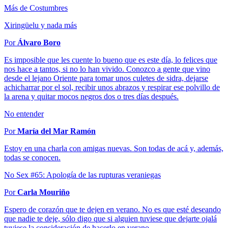
Más de Costumbres
Xiringüelu y nada más
Por
Álvaro Boro
Es imposible que les cuente lo bueno que es este día, lo felices que
nos hace a tantos, si no lo han vivido. Conozco a gente que vino
desde el lejano Oriente para tomar unos culetes de sidra, dejarse
achicharrar por el sol, recibir unos abrazos y respirar ese polvillo de
la arena y quitar mocos negros dos o tres días después.
No entender
Por
María del Mar Ramón
Estoy en una charla con amigas nuevas. Son todas de acá y, además,
todas se conocen.
No Sex #65: Apología de las rupturas veraniegas
Por
Carla Mouriño
Espero de corazón que te dejen en verano. No es que esté deseando
que nadie te deje, sólo digo que si alguien tuviese que dejarte ojalá
tuviese la consideración de hacerlo en verano.