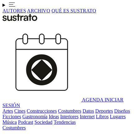
AUTORES
ARCHIVO
QUÉ ES SUSTRATO
AGENDA
INICIAR
SESIÓN
Artes
Cines
Construcciones
Costumbres
Datos
Deportes
Diseños
Ficciones
Gastronomía
Ideas
Interiores
Internet
Libros
Lugares
Música
Podcast
Sociedad
Tendencias
Costumbres