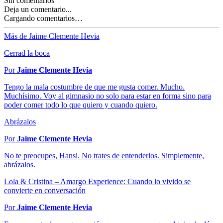
Sin comentarios
Deja un comentario...
Cargando comentarios…
Más de Jaime Clemente Hevia
Cerrad la boca
Por
Jaime Clemente Hevia
Tengo la mala costumbre de que me gusta comer. Mucho.
Muchísimo. Voy al gimnasio no solo para estar en forma sino para
poder comer todo lo que quiero y cuando quiero.
Abrázalos
Por
Jaime Clemente Hevia
No te preocupes, Hansi. No trates de entenderlos. Simplemente,
abrázalos.
Lola & Cristina – Amargo Experience: Cuando lo vivido se
convierte en conversación
Por
Jaime Clemente Hevia