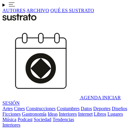
AUTORES
ARCHIVO
QUÉ ES SUSTRATO
AGENDA
INICIAR
SESIÓN
Artes
Cines
Construcciones
Costumbres
Datos
Deportes
Diseños
Ficciones
Gastronomía
Ideas
Interiores
Internet
Libros
Lugares
Música
Podcast
Sociedad
Tendencias
Interiores