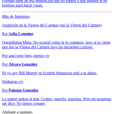
Forman parte de esa generación que no espera a que alguien le dé
permiso para hacer cosas.
Más de Interiores
Aparición en la Virgen del Carmen (sin la Virgen del Carmen)
Por
Sofía Lemoine
Queridísima Mina: No ocurrió como te lo contaron, pero sí es cierto
que por la Virgen del Carmen tuve un encuentro curioso.
Por aquí todo bien, menos yo
Por
Álvaro González
Ni yo soy Bill Murray ni Scarlett Johansson está a tu altura.
Wallapop cry
Por
Paloma González
Le quiero pelear al mar. Golpes, punchs, ganchos. Pero mi terapeuta
me dice: No tienes cojones
Abónate a sustrato.