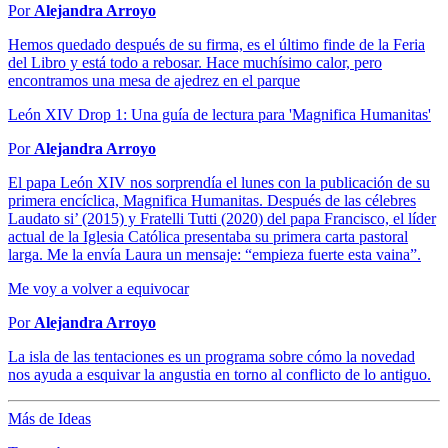
Por
Alejandra Arroyo
Hemos quedado después de su firma, es el último finde de la Feria
del Libro y está todo a rebosar. Hace muchísimo calor, pero
encontramos una mesa de ajedrez en el parque
León XIV Drop 1: Una guía de lectura para 'Magnifica Humanitas'
Por
Alejandra Arroyo
El papa León XIV nos sorprendía el lunes con la publicación de su
primera encíclica, Magnifica Humanitas. Después de las célebres
Laudato si’ (2015) y Fratelli Tutti (2020) del papa Francisco, el líder
actual de la Iglesia Católica presentaba su primera carta pastoral
larga. Me la envía Laura un mensaje: “empieza fuerte esta vaina”.
Me voy a volver a equivocar
Por
Alejandra Arroyo
La isla de las tentaciones es un programa sobre cómo la novedad
nos ayuda a esquivar la angustia en torno al conflicto de lo antiguo.
Más de Ideas