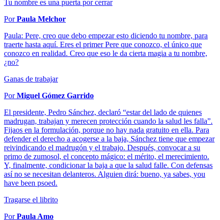
Tu nombre es una puerta por cerrar
Por
Paula Melchor
Paula: Pere, creo que debo empezar esto diciendo tu nombre, para
traerte hasta aquí. Eres el primer Pere que conozco, el único que
conozco en realidad. Creo que eso le da cierta magia a tu nombre,
¿no?
Ganas de trabajar
Por
Miguel Gómez Garrido
El presidente, Pedro Sánchez, declaró “estar del lado de quienes
madrugan, trabajan y merecen protección cuando la salud les falla”.
Fijaos en la formulación, porque no hay nada gratuito en ella. Para
defender el derecho a acogerse a la baja, Sánchez tiene que empezar
reivindicando el madrugón y el trabajo. Después, convocar a su
primo de zumosol, el concepto mágico: el mérito, el merecimiento.
Y, finalmente, condicionar la baja a que la salud falle. Con defensas
así no se necesitan delanteros. Alguien dirá: bueno, ya sabes, you
have been psoed.
Tragarse el librito
Por
Paula Amo