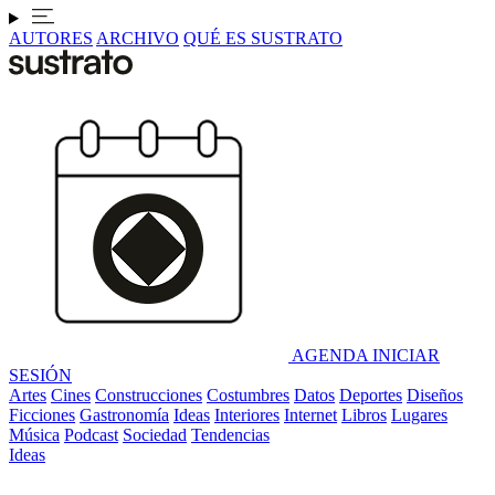
AUTORES
ARCHIVO
QUÉ ES SUSTRATO
AGENDA
INICIAR
SESIÓN
Artes
Cines
Construcciones
Costumbres
Datos
Deportes
Diseños
Ficciones
Gastronomía
Ideas
Interiores
Internet
Libros
Lugares
Música
Podcast
Sociedad
Tendencias
Ideas