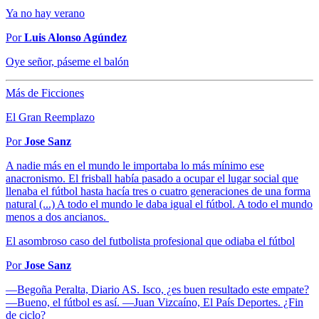
Ya no hay verano
Por
Luis Alonso Agúndez
Oye señor, páseme el balón
Más de Ficciones
El Gran Reemplazo
Por
Jose Sanz
A nadie más en el mundo le importaba lo más mínimo ese
anacronismo. El frisball había pasado a ocupar el lugar social que
llenaba el fútbol hasta hacía tres o cuatro generaciones de una forma
natural (...) A todo el mundo le daba igual el fútbol. A todo el mundo
menos a dos ancianos.
El asombroso caso del futbolista profesional que odiaba el fútbol
Por
Jose Sanz
—Begoña Peralta, Diario AS. Isco, ¿es buen resultado este empate?
—Bueno, el fútbol es así. —Juan Vizcaíno, El País Deportes. ¿Fin
de ciclo?