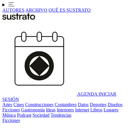
AUTORES
ARCHIVO
QUÉ ES SUSTRATO
AGENDA
INICIAR
SESIÓN
Artes
Cines
Construcciones
Costumbres
Datos
Deportes
Diseños
Ficciones
Gastronomía
Ideas
Interiores
Internet
Libros
Lugares
Música
Podcast
Sociedad
Tendencias
Ficciones