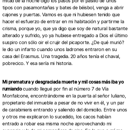
mitad de la noche oigo los pasos por el pasillo de unos
tipos con pasamontañas y bates de béisbol, venga a abrir
cajones y puertas. Vamos es que ni hubiesen tenido que
hacer el esfuerzo de entrar en mi habitación y partirme la
crisma, porque yo, que ya digo que soy de natural bastante
alterado y sufrido, yo ya hubiese entregado a Dios el último
suspiro con sólo oir el crujir del picaporte. ¿De qué murió?
le dio un infarto cuando unos ladrones entraron en su
casa del Erasmus. Una tragedia. 20 años tenía el chaval,
pobrecico. Y esa sería mi historia.
Mi prematura y desgraciada muerte y mil cosas más iba yo
rumiando
cuando llegué por fin al número 7 de Vía
Monfalcone, encontrándome en la puerta al señor Iuliano,
propietario del inmueble a pesar de no vivir en él, y un par
de carabinieris entrando y saliendo del domicilio. Entre unos
y otros me explicaron lo sucedido, los cacos habían
entrado a robar esa misma noche aprovechando mi