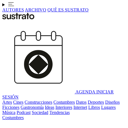
AUTORES
ARCHIVO
QUÉ ES SUSTRATO
AGENDA
INICIAR
SESIÓN
Artes
Cines
Construcciones
Costumbres
Datos
Deportes
Diseños
Ficciones
Gastronomía
Ideas
Interiores
Internet
Libros
Lugares
Música
Podcast
Sociedad
Tendencias
Costumbres