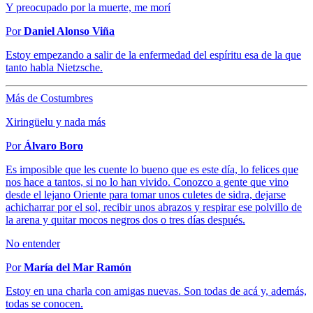
Y preocupado por la muerte, me morí
Por
Daniel Alonso Viña
Estoy empezando a salir de la enfermedad del espíritu esa de la que
tanto habla Nietzsche.
Más de Costumbres
Xiringüelu y nada más
Por
Álvaro Boro
Es imposible que les cuente lo bueno que es este día, lo felices que
nos hace a tantos, si no lo han vivido. Conozco a gente que vino
desde el lejano Oriente para tomar unos culetes de sidra, dejarse
achicharrar por el sol, recibir unos abrazos y respirar ese polvillo de
la arena y quitar mocos negros dos o tres días después.
No entender
Por
María del Mar Ramón
Estoy en una charla con amigas nuevas. Son todas de acá y, además,
todas se conocen.