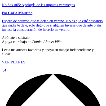
No Sex #65: Apología de las rupturas veraniegas
Por
Carla Mouriño
Espero de corazón que te dejen en verano. No es que esté deseando
que nadie te deje, sólo digo que si alguien tuviese que dejarte ojalá
tuviese la consideración de hacerlo en verano.
Abónate a sustrato.
Apoya el trabajo de
Daniel Alonso Viña
Lee a tus autores favoritos y apoya su trabajo independiente y
audaz.
VER PLANES