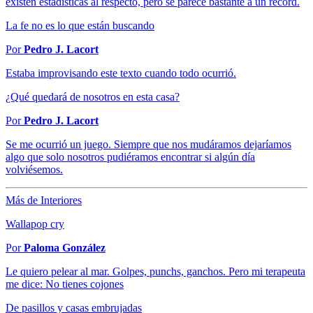
existen estadísticas al respecto, pero se parece bastante a un récord.
La fe no es lo que están buscando
Por
Pedro J. Lacort
Estaba improvisando este texto cuando todo ocurrió.
¿Qué quedará de nosotros en esta casa?
Por
Pedro J. Lacort
Se me ocurrió un juego. Siempre que nos mudáramos dejaríamos
algo que solo nosotros pudiéramos encontrar si algún día
volviésemos.
Más de Interiores
Wallapop cry
Por
Paloma González
Le quiero pelear al mar. Golpes, punchs, ganchos. Pero mi terapeuta
me dice: No tienes cojones
De pasillos y casas embrujadas