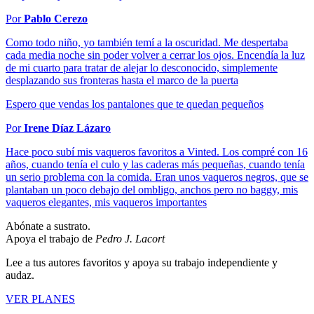
Por
Pablo Cerezo
Como todo niño, yo también temí a la oscuridad. Me despertaba
cada media noche sin poder volver a cerrar los ojos. Encendía la luz
de mi cuarto para tratar de alejar lo desconocido, simplemente
desplazando sus fronteras hasta el marco de la puerta
Espero que vendas los pantalones que te quedan pequeños
Por
Irene Díaz Lázaro
Hace poco subí mis vaqueros favoritos a Vinted. Los compré con 16
años, cuando tenía el culo y las caderas más pequeñas, cuando tenía
un serio problema con la comida. Eran unos vaqueros negros, que se
plantaban un poco debajo del ombligo, anchos pero no baggy, mis
vaqueros elegantes, mis vaqueros importantes
Abónate a sustrato.
Apoya el trabajo de
Pedro J. Lacort
Lee a tus autores favoritos y apoya su trabajo independiente y
audaz.
VER PLANES