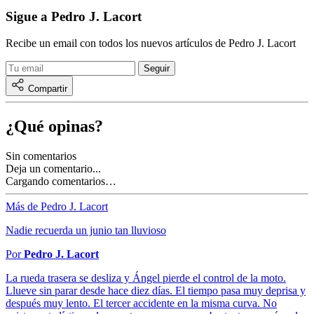
Sigue a Pedro J. Lacort
Recibe un email con todos los nuevos artículos de Pedro J. Lacort
Compartir
¿Qué opinas?
Sin comentarios
Deja un comentario...
Cargando comentarios…
Más de Pedro J. Lacort
Nadie recuerda un junio tan lluvioso
Por
Pedro J. Lacort
La rueda trasera se desliza y Ángel pierde el control de la moto.
Llueve sin parar desde hace diez días. El tiempo pasa muy deprisa y
después muy lento. El tercer accidente en la misma curva. No