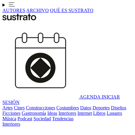
AUTORES
ARCHIVO
QUÉ ES SUSTRATO
AGENDA
INICIAR
SESIÓN
Artes
Cines
Construcciones
Costumbres
Datos
Deportes
Diseños
Ficciones
Gastronomía
Ideas
Interiores
Internet
Libros
Lugares
Música
Podcast
Sociedad
Tendencias
Interiores