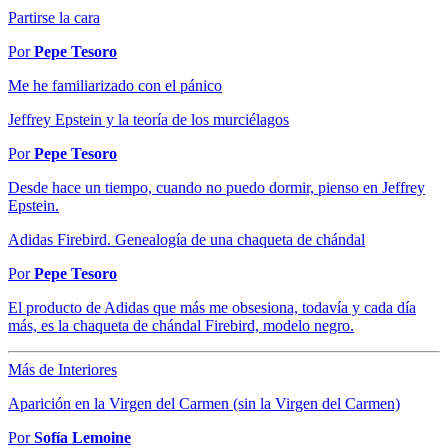
Partirse la cara
Por
Pepe Tesoro
Me he familiarizado con el pánico
Jeffrey Epstein y la teoría de los murciélagos
Por
Pepe Tesoro
Desde hace un tiempo, cuando no puedo dormir, pienso en Jeffrey
Epstein.
Adidas Firebird. Genealogía de una chaqueta de chándal
Por
Pepe Tesoro
El producto de Adidas que más me obsesiona, todavía y cada día
más, es la chaqueta de chándal Firebird, modelo negro.
Más de Interiores
Aparición en la Virgen del Carmen (sin la Virgen del Carmen)
Por
Sofía Lemoine