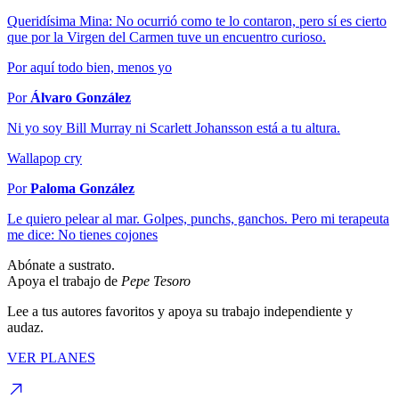
Queridísima Mina: No ocurrió como te lo contaron, pero sí es cierto
que por la Virgen del Carmen tuve un encuentro curioso.
Por aquí todo bien, menos yo
Por
Álvaro González
Ni yo soy Bill Murray ni Scarlett Johansson está a tu altura.
Wallapop cry
Por
Paloma González
Le quiero pelear al mar. Golpes, punchs, ganchos. Pero mi terapeuta
me dice: No tienes cojones
Abónate a sustrato.
Apoya el trabajo de
Pepe Tesoro
Lee a tus autores favoritos y apoya su trabajo independiente y
audaz.
VER PLANES