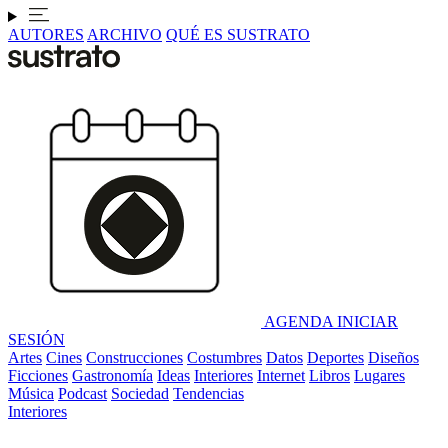
AUTORES
ARCHIVO
QUÉ ES SUSTRATO
AGENDA
INICIAR
SESIÓN
Artes
Cines
Construcciones
Costumbres
Datos
Deportes
Diseños
Ficciones
Gastronomía
Ideas
Interiores
Internet
Libros
Lugares
Música
Podcast
Sociedad
Tendencias
Interiores