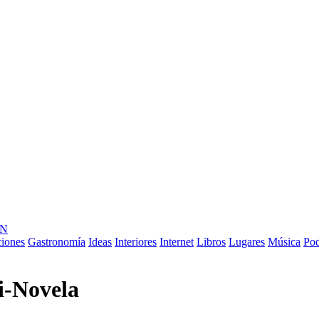
ÓN
ciones
Gastronomía
Ideas
Interiores
Internet
Libros
Lugares
Música
Pod
ti-Novela