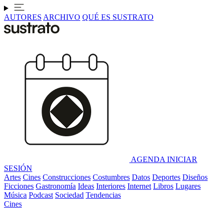
AUTORES
ARCHIVO
QUÉ ES SUSTRATO
AGENDA
INICIAR
SESIÓN
Artes
Cines
Construcciones
Costumbres
Datos
Deportes
Diseños
Ficciones
Gastronomía
Ideas
Interiores
Internet
Libros
Lugares
Música
Podcast
Sociedad
Tendencias
Cines