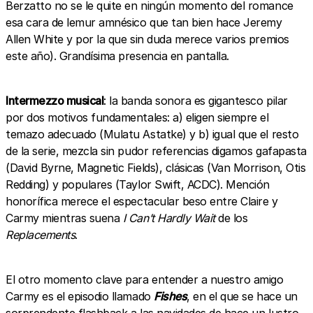
Berzatto no se le quite en ningún momento del romance
esa cara de lemur amnésico que tan bien hace Jeremy
Allen White y por la que sin duda merece varios premios
este año). Grandísima presencia en pantalla.
Intermezzo musical
: la banda sonora es gigantesco pilar
por dos motivos fundamentales: a) eligen siempre el
temazo adecuado (Mulatu Astatke) y b) igual que el resto
de la serie, mezcla sin pudor referencias digamos gafapasta
(David Byrne, Magnetic Fields), clásicas (Van Morrison, Otis
Redding) y populares (Taylor Swift, ACDC). Mención
honorífica merece el espectacular beso entre Claire y
Carmy mientras suena
I Can’t Hardly Wait
de los
Replacements
.
El otro momento clave para entender a nuestro amigo
Carmy es el episodio llamado
Fishes
, en el que se hace un
sorprendente flashback a las navidades de hace un lustro.