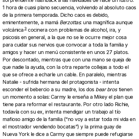
1 hora de cuasi plano secuencia, volviendo al absoluto caos
de la primera temporada. Dicho caos es debido,
eminentemente, a mamá
Berzottas
: una magnífica aunque
3
volcánica
cocinera con problemas de alcohol, ira, y
psicosis en general, a la que no se le ocurre mejor cosa
para cuidar sus nervios que convocar a toda la familia y
amigos y hacer un menú consistente en unos 27 platos.
Por descontado, mientras que con una mano se queja de
que nadie la ayuda, con la otra reparte collejas a todo el
que se ofrece a echarle un cable. En paralelo, mientras
Natalie - sufrida hermana del protagonista - intenta
esconder el bebercio a su madre, los dos
bear bros
tienen
un momento a solas: Carmy le enseña a Mikey el plan que
tiene para reformar el restaurante. Por otro lado Richie,
todavía con su ex, intenta mendigar un trabajo al tío
mafioso amigo de la familia (“no voy a estar toda mi vida en
el mostrador vendiendo bocatas”) y la prima guay de
Nueva York le dice a Carmy que siempre puede refugiarse