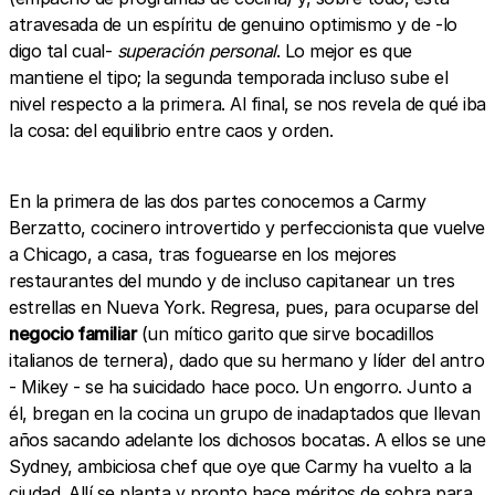
atravesada de un espíritu de genuino optimismo y de -lo
digo tal cual-
superación personal
. Lo mejor es que
mantiene el tipo; la segunda temporada incluso sube el
nivel respecto a la primera. Al final, se nos revela de qué iba
la cosa: del equilibrio entre caos y orden.
En la primera de las dos partes conocemos a Carmy
Berzatto, cocinero introvertido y perfeccionista que vuelve
a Chicago, a casa, tras foguearse en los mejores
restaurantes del mundo y de incluso capitanear un tres
estrellas en Nueva York. Regresa, pues, para ocuparse del
negocio familiar
(un mítico garito que sirve bocadillos
italianos de ternera), dado que su hermano y líder del antro
- Mikey - se ha suicidado hace poco. Un engorro. Junto a
él, bregan en la cocina un grupo de inadaptados que llevan
años sacando adelante los dichosos bocatas. A ellos se une
Sydney, ambiciosa chef que oye que Carmy ha vuelto a la
ciudad. Allí se planta y pronto hace méritos de sobra para