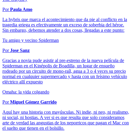
Por
Paula Amo
La hybris que marca el acontecimiento que da pie al conflicto en la
tragedia griega es efectivamente un exceso de soberbia del héroe.
Sin embargo, debemos atender a dos cosas, llegadas a este punto:
Tu amigo y vecino Spiderman
Por
Jose Sanz
Gracias a novia pude asistir al pre-estreno de la nueva película de
Spiderman en el Kinépolis de Boadilla, un lugar de ensueño
rodeado por un circuito de mono-raíl, agua a 3 o 4 veces su precio
normal en cualquier supermercado y hasta con un feísimo vehículo
eléctrico allí expuesto
Omaha: la vida colgando
Por
Miguel Gómez Garrido
Aquí hay una historia con mayúsculas. Ni indie, ni neo, ni realismo,
ni social, ni hostias. A ver si es que resulta que solo consideramos
arte de verdad las angustias de los neporricos que pagan el Mac con
el suelto que tienen en el bolsillo.