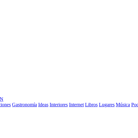
ÓN
ciones
Gastronomía
Ideas
Interiores
Internet
Libros
Lugares
Música
Pod