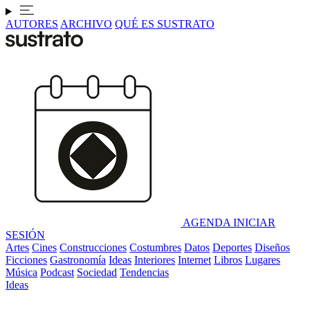
AUTORES
ARCHIVO
QUÉ ES SUSTRATO
AGENDA
INICIAR
SESIÓN
Artes
Cines
Construcciones
Costumbres
Datos
Deportes
Diseños
Ficciones
Gastronomía
Ideas
Interiores
Internet
Libros
Lugares
Música
Podcast
Sociedad
Tendencias
Ideas