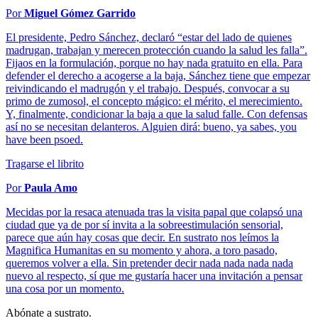
Por
Miguel Gómez Garrido
El presidente, Pedro Sánchez, declaró “estar del lado de quienes
madrugan, trabajan y merecen protección cuando la salud les falla”.
Fijaos en la formulación, porque no hay nada gratuito en ella. Para
defender el derecho a acogerse a la baja, Sánchez tiene que empezar
reivindicando el madrugón y el trabajo. Después, convocar a su
primo de zumosol, el concepto mágico: el mérito, el merecimiento.
Y, finalmente, condicionar la baja a que la salud falle. Con defensas
así no se necesitan delanteros. Alguien dirá: bueno, ya sabes, you
have been psoed.
Tragarse el librito
Por
Paula Amo
Mecidas por la resaca atenuada tras la visita papal que colapsó una
ciudad que ya de por sí invita a la sobreestimulación sensorial,
parece que aún hay cosas que decir. En sustrato nos leímos la
Magnifica Humanitas en su momento y ahora, a toro pasado,
queremos volver a ella. Sin pretender decir nada nada nada nada
nuevo al respecto, sí que me gustaría hacer una invitación a pensar
una cosa por un momento.
Abónate a sustrato.