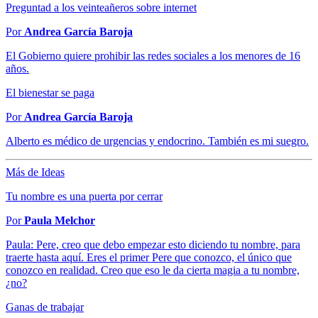
Preguntad a los veinteañeros sobre internet
Por
Andrea García Baroja
El Gobierno quiere prohibir las redes sociales a los menores de 16
años.
El bienestar se paga
Por
Andrea García Baroja
Alberto es médico de urgencias y endocrino. También es mi suegro.
Más de Ideas
Tu nombre es una puerta por cerrar
Por
Paula Melchor
Paula: Pere, creo que debo empezar esto diciendo tu nombre, para
traerte hasta aquí. Eres el primer Pere que conozco, el único que
conozco en realidad. Creo que eso le da cierta magia a tu nombre,
¿no?
Ganas de trabajar