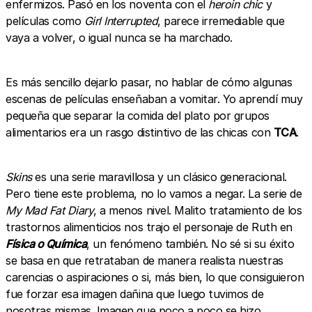
enfermizos. Pasó en los noventa con el
heroin chic
y
películas como
Girl Interrupted
, parece irremediable que
vaya a volver, o igual nunca se ha marchado.
Es más sencillo dejarlo pasar, no hablar de cómo algunas
escenas de películas enseñaban a vomitar. Yo aprendí muy
pequeña que separar la comida del plato por grupos
alimentarios era un rasgo distintivo de las chicas con
TCA
.
Skins
es una serie maravillosa y un clásico generacional.
Pero tiene este problema, no lo vamos a negar. La serie de
My Mad Fat Diary
, a menos nivel. Malito tratamiento de los
trastornos alimenticios nos trajo el personaje de Ruth en
Física o Química
, un fenómeno también. No sé si su éxito
se basa en que retrataban de manera realista nuestras
carencias o aspiraciones o si, más bien, lo que consiguieron
fue forzar esa imagen dañina que luego tuvimos de
nosotras mismas. Imagen que poco a poco se hizo