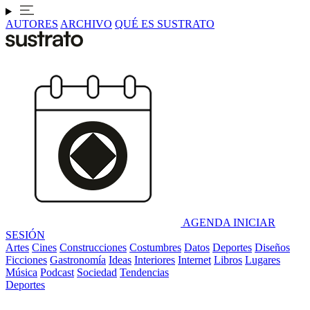
AUTORES
ARCHIVO
QUÉ ES SUSTRATO
AGENDA
INICIAR
SESIÓN
Artes
Cines
Construcciones
Costumbres
Datos
Deportes
Diseños
Ficciones
Gastronomía
Ideas
Interiores
Internet
Libros
Lugares
Música
Podcast
Sociedad
Tendencias
Deportes