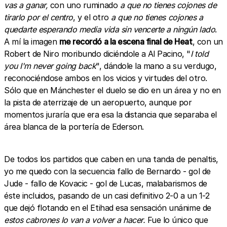
vas a ganar,
con uno ruminado
a que no tienes cojones de
tirarlo por el centro
, y el otro
a
que no tienes cojones a
quedarte esperando media vida sin vencerte a ningún lado
.
A mí la imagen
me recordó a la escena final de Heat
, con un
Robert de Niro moribundo diciéndole a Al Pacino, "
I told
you I'm never going back
", dándole la mano a su verdugo,
reconociéndose ambos en los vicios y virtudes del otro.
Sólo que en Mánchester el duelo se dio en un área y no en
la pista de aterrizaje de un aeropuerto, aunque por
momentos juraría que era esa la distancia que separaba el
área blanca de la portería de Ederson.
De todos los partidos que caben en una tanda de penaltis,
yo me quedo con la secuencia fallo de Bernardo - gol de
Jude - fallo de Kovacic - gol de Lucas, malabarismos de
éste incluidos, pasando de un casi definitivo 2-0 a un 1-2
que dejó flotando en el Etihad esa sensación unánime de
estos cabrones lo van a volver a hacer.
Fue lo único que