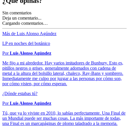
¿Qué opinas?
Sin comentarios
Deja un comentario...
Cargando comentarios…
Más de Luis Alonso Agúndez
LP en noches del botánico
Por
Luis Alonso Agúndez
Me fijo a mi alrededor. Hay varios imitadores de Bunbury. Esto es,
pitillos negros o grises, generalmente adornados con cadena de
metal a la altura del bolsillo lateral, chaleco, Ray-Bans y sombrero.
Inmediatamente me culpo por juzgar a las personas por cómo son,
por cómo visten, por cómo esperan.
¿Dónde estabas tú?
Por
Luis Alonso Agúndez
Tú, que ya lo viviste en 2010, lo sabías perfectamente. Una Final de
un Mundial puede ser muchas cosas. La más importante de todas,
una Final es un marcapáginas de plomo taladrado a la memoria.