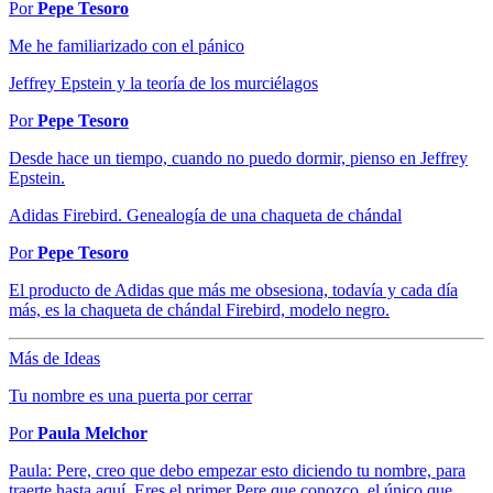
Por
Pepe Tesoro
Me he familiarizado con el pánico
Jeffrey Epstein y la teoría de los murciélagos
Por
Pepe Tesoro
Desde hace un tiempo, cuando no puedo dormir, pienso en Jeffrey
Epstein.
Adidas Firebird. Genealogía de una chaqueta de chándal
Por
Pepe Tesoro
El producto de Adidas que más me obsesiona, todavía y cada día
más, es la chaqueta de chándal Firebird, modelo negro.
Más de Ideas
Tu nombre es una puerta por cerrar
Por
Paula Melchor
Paula: Pere, creo que debo empezar esto diciendo tu nombre, para
traerte hasta aquí. Eres el primer Pere que conozco, el único que