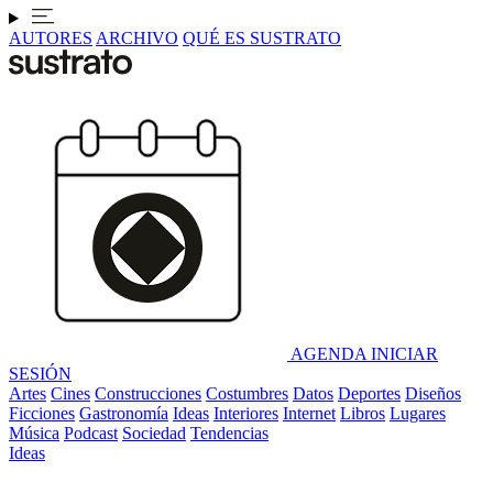
AUTORES
ARCHIVO
QUÉ ES SUSTRATO
AGENDA
INICIAR
SESIÓN
Artes
Cines
Construcciones
Costumbres
Datos
Deportes
Diseños
Ficciones
Gastronomía
Ideas
Interiores
Internet
Libros
Lugares
Música
Podcast
Sociedad
Tendencias
Ideas