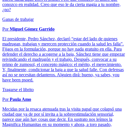
conozco en realidad. Creo que eso le da cierta magia a tu nombre,
¿no?
Ganas de trabajar
Por
Miguel Gómez Garrido
El presidente, Pedro Sánchez, declaró “estar del lado de quienes
madrugan, trabajan y merecen protección cuando la salud les falla”.
Fijaos en la formulación, porque no hay nada gratuito en ella. Para
defender el derecho a acogerse a la baja, Sánchez tiene que empezar
reivindicando el madrugón y el trabajo. Después, convocar a su
primo de zumosol, el concepto mágico: el mérito, el merecimiento.
Y, finalmente, condicionar la baja a que la salud falle. Con defensas
así no se necesitan delanteros. Alguien dirá: bueno, ya sabes, you
have been psoed.
Tragarse el librito
Por
Paula Amo
Mecidas por la resaca atenuada tras la visita papal que colapsó una
ciudad que ya de por sí invita a la sobreestimulación sensorial,
parece que aún hay cosas que decir. En sustrato nos leímos la
Magnifica Humanitas en su momento y ahora, a toro pasado,