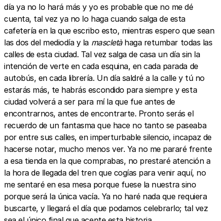
día ya no lo hará más y yo es probable que no me dé
cuenta, tal vez ya no lo haga cuando salga de esta
cafetería en la que escribo esto, mientras espero que sean
las dos del mediodía y la
mascletà
haga retumbar todas las
calles de esta ciudad. Tal vez salga de casa un día sin la
intención de verte en cada esquina, en cada parada de
autobús, en cada librería. Un día saldré a la calle y tú no
estarás más, te habrás escondido para siempre y esta
ciudad volverá a ser para mí la que fue antes de
encontrarnos, antes de encontrarte. Pronto serás el
recuerdo de un fantasma que hace no tanto se paseaba
por entre sus calles, en imperturbable silencio, incapaz de
hacerse notar, mucho menos ver. Ya no me pararé frente
a esa tienda en la que comprabas, no prestaré atención a
la hora de llegada del tren que cogías para venir aquí, no
me sentaré en esa mesa porque fuese la nuestra sino
porque será la única vacía. Ya no haré nada que requiera
buscarte, y llegará el día que podamos celebrarlo; tal vez
sea el único final que acepte esta historia.