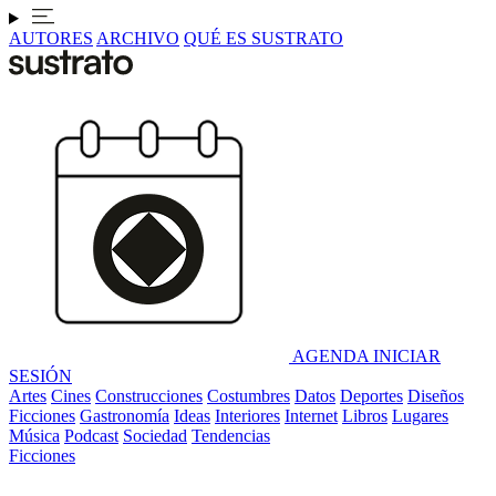
AUTORES
ARCHIVO
QUÉ ES SUSTRATO
AGENDA
INICIAR
SESIÓN
Artes
Cines
Construcciones
Costumbres
Datos
Deportes
Diseños
Ficciones
Gastronomía
Ideas
Interiores
Internet
Libros
Lugares
Música
Podcast
Sociedad
Tendencias
Ficciones