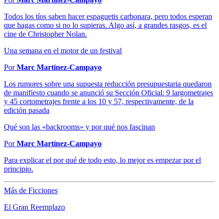
Todos los tíos saben hacer espaguetis carbonara, pero todos esperan
que hagas como si no lo supieras. Algo así, a grandes rasgos, es el
cine de Christopher Nolan.
Una semana en el motor de un festival
Por
Marc Martínez-Campayo
Los rumores sobre una supuesta reducción presupuestaria quedaron
de manifiesto cuando se anunció su Sección Oficial: 9 largometrajes
y 45 cortometrajes frente a los 10 y 57, respectivamente, de la
edición pasada
Qué son las «backrooms» y por qué nos fascinan
Por
Marc Martínez-Campayo
Para explicar el por qué de todo esto, lo mejor es empezar por el
principio.
Más de Ficciones
El Gran Reemplazo