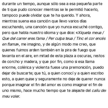
durante un tiempo, aunque sólo sea a esa pequeña parte
de ti que pudo conocer mientras se le permitió hacerlo,
tampoco puede olvidar que te ha querido. Y ahora,
mientras suena esa canción que llevo varios días
escuchando, una canción que yo nunca escuché contigo,
pero que habla nuestro idioma y que dice: «
Xiqueta meua /
Que del carrer eres l’ama / Per culpa teua / Tinc el cor encés
en flama
», me imagino, y de algún modo me creo, que
quienes fuimos arden también en la pira de fuego que
levanta en el aire, en mitad de esta plaza a oscuras, restos
de corcho y madera, y que por fin, como si esa llama
enorme, colérica y violenta fuese una premonición, puedo
dejar de buscarte; que tú, a quien conocí y a quien escribo
esto, a quien quise y seguramente no deje de querer nunca
porque imaginar el fin del amor es como imaginar el fin de
uno mismo, hace mucho tiempo que te alejaste del
caliu del
meu voler
.