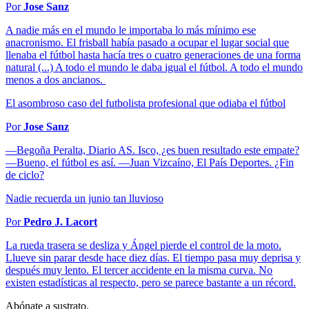
Por
Jose Sanz
A nadie más en el mundo le importaba lo más mínimo ese
anacronismo. El frisball había pasado a ocupar el lugar social que
llenaba el fútbol hasta hacía tres o cuatro generaciones de una forma
natural (...) A todo el mundo le daba igual el fútbol. A todo el mundo
menos a dos ancianos.
El asombroso caso del futbolista profesional que odiaba el fútbol
Por
Jose Sanz
—Begoña Peralta, Diario AS. Isco, ¿es buen resultado este empate?
—Bueno, el fútbol es así. —Juan Vizcaíno, El País Deportes. ¿Fin
de ciclo?
Nadie recuerda un junio tan lluvioso
Por
Pedro J. Lacort
La rueda trasera se desliza y Ángel pierde el control de la moto.
Llueve sin parar desde hace diez días. El tiempo pasa muy deprisa y
después muy lento. El tercer accidente en la misma curva. No
existen estadísticas al respecto, pero se parece bastante a un récord.
Abónate a sustrato.