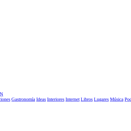
ÓN
ciones
Gastronomía
Ideas
Interiores
Internet
Libros
Lugares
Música
Pod