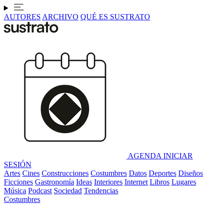
AUTORES
ARCHIVO
QUÉ ES SUSTRATO
AGENDA
INICIAR
SESIÓN
Artes
Cines
Construcciones
Costumbres
Datos
Deportes
Diseños
Ficciones
Gastronomía
Ideas
Interiores
Internet
Libros
Lugares
Música
Podcast
Sociedad
Tendencias
Costumbres