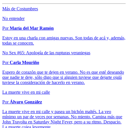
Más de Costumbres
No entender
Por
María del Mar Ramón
Estoy en una charla con amigas nuevas. Son todas de acá y, además,
todas se conocen.
No Sex #65: Apología de las rupturas veraniegas
Por
Carla Mouriño
Espero de corazón que te dejen en verano. No es que esté deseando
que nadie te deje, sólo digo que si alguien tuviese que dejarte ojalá
tuviese la consideración de hacerlo en verano.
La muerte vive en mi calle
Por
Álvaro González
La muerte vive en mi calle y pasea un bichón maltés. La veo
mínimo un par de veces por semanas. No miento. Camina más que
John Travolta en Saturday Night Fever, pero a su ritmo. Despacio.
La muerte cojea levemente.