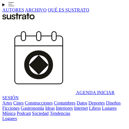
AUTORES
ARCHIVO
QUÉ ES SUSTRATO
AGENDA
INICIAR
SESIÓN
Artes
Cines
Construcciones
Costumbres
Datos
Deportes
Diseños
Ficciones
Gastronomía
Ideas
Interiores
Internet
Libros
Lugares
Música
Podcast
Sociedad
Tendencias
Lugares