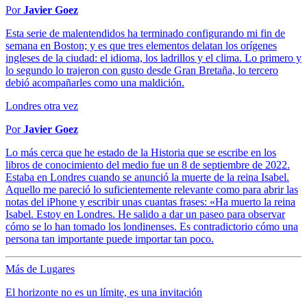
Por
Javier Goez
Esta serie de malentendidos ha terminado configurando mi fin de
semana en Boston; y es que tres elementos delatan los orígenes
ingleses de la ciudad: el idioma, los ladrillos y el clima. Lo primero y
lo segundo lo trajeron con gusto desde Gran Bretaña, lo tercero
debió acompañarles como una maldición.
Londres otra vez
Por
Javier Goez
Lo más cerca que he estado de la Historia que se escribe en los
libros de conocimiento del medio fue un 8 de septiembre de 2022.
Estaba en Londres cuando se anunció la muerte de la reina Isabel.
Aquello me pareció lo suficientemente relevante como para abrir las
notas del iPhone y escribir unas cuantas frases: «Ha muerto la reina
Isabel. Estoy en Londres. He salido a dar un paseo para observar
cómo se lo han tomado los londinenses. Es contradictorio cómo una
persona tan importante puede importar tan poco.
Más de Lugares
El horizonte no es un límite, es una invitación