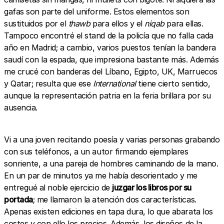
gafas son parte del uniforme. Estos elementos son
sustituidos por el
thawb
para ellos y el
niqab
para ellas.
Tampoco encontré el stand de la policía que no falla cada
año en Madrid; a cambio, varios puestos tenían la bandera
saudí con la espada, que impresiona bastante más. Además
me crucé con banderas del Líbano, Egipto, UK, Marruecos
y Qatar; resulta que ese
International
tiene cierto sentido,
aunque la representación patria en la feria brillara por su
ausencia.
Vi a una joven recitando poesía y varias personas grabando
con sus teléfonos, a un autor firmando ejemplares
sonriente, a una pareja de hombres caminando de la mano.
En un par de minutos ya me había desorientado y me
entregué al noble ejercicio de
juzgar los libros por su
portada
; me llamaron la atención dos características.
Apenas existen ediciones en tapa dura, lo que abarata los
costes y con ello los precios. Además, los diseños de la