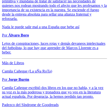
primitiva y mundana de tratar de satisfacer las necesidades de
quienes nos rodean mostrando todo el afecto que les profesamos y la
importancia de su existencia en la nuestra. Se enciende el fuego
desde la entrega absoluta para sellar una alianza fraternal y
reforzarla.
Nada le puede salir mal a una España que bebe así
Por
Álvaro Boro
Lejos de conspiraciones, luces rojas y demás devaneos intelectuales
del futbolista, lo que hay que aprender de Marcos Llorente es a
beber.
Más de Libros
Camila Cañeque (La uÑa RoTa)
Por
Jorge Burón
Camila Cañeque escribió dos libros en los que no habla, y a la vez
su voz es la más poderosa y tronadora que yo veo en la literatura
actual española. Por desgracia, la hemos perdido tan pronto.
Padezco del Síndrome de Goodreads