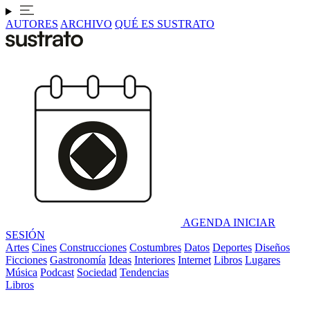
AUTORES
ARCHIVO
QUÉ ES SUSTRATO
AGENDA
INICIAR
SESIÓN
Artes
Cines
Construcciones
Costumbres
Datos
Deportes
Diseños
Ficciones
Gastronomía
Ideas
Interiores
Internet
Libros
Lugares
Música
Podcast
Sociedad
Tendencias
Libros