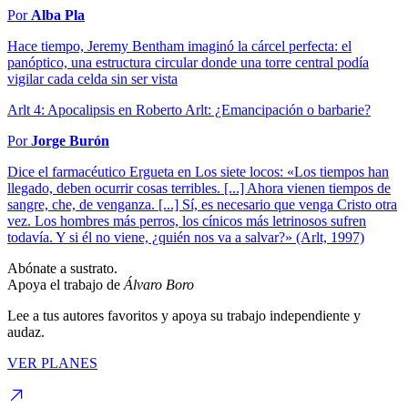
Por
Alba Pla
Hace tiempo, Jeremy Bentham imaginó la cárcel perfecta: el
panóptico, una estructura circular donde una torre central podía
vigilar cada celda sin ser vista
Arlt 4: Apocalipsis en Roberto Arlt: ¿Emancipación o barbarie?
Por
Jorge Burón
Dice el farmacéutico Ergueta en Los siete locos: «Los tiempos han
llegado, deben ocurrir cosas terribles. [...] Ahora vienen tiempos de
sangre, che, de venganza. [...] Sí, es necesario que venga Cristo otra
vez. Los hombres más perros, los cínicos más letrinosos sufren
todavía. Y si él no viene, ¿quién nos va a salvar?» (Arlt, 1997)
Abónate a sustrato.
Apoya el trabajo de
Álvaro Boro
Lee a tus autores favoritos y apoya su trabajo independiente y
audaz.
VER PLANES