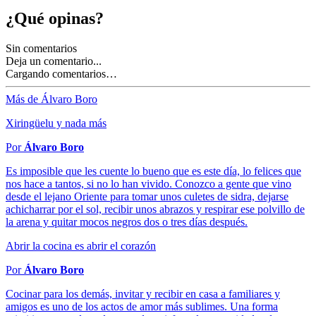
¿Qué opinas?
Sin comentarios
Deja un comentario...
Cargando comentarios…
Más de Álvaro Boro
Xiringüelu y nada más
Por
Álvaro Boro
Es imposible que les cuente lo bueno que es este día, lo felices que
nos hace a tantos, si no lo han vivido. Conozco a gente que vino
desde el lejano Oriente para tomar unos culetes de sidra, dejarse
achicharrar por el sol, recibir unos abrazos y respirar ese polvillo de
la arena y quitar mocos negros dos o tres días después.
Abrir la cocina es abrir el corazón
Por
Álvaro Boro
Cocinar para los demás, invitar y recibir en casa a familiares y
amigos es uno de los actos de amor más sublimes. Una forma