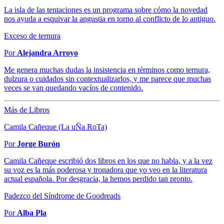
La isla de las tentaciones es un programa sobre cómo la novedad
nos ayuda a esquivar la angustia en torno al conflicto de lo antiguo.
Exceso de ternura
Por
Alejandra Arroyo
Me genera muchas dudas la insistencia en términos como ternura,
dulzura o cuidados sin contextualizarlos, y me parece que muchas
veces se van quedando vacíos de contenido.
Más de Libros
Camila Cañeque (La uÑa RoTa)
Por
Jorge Burón
Camila Cañeque escribió dos libros en los que no habla, y a la vez
su voz es la más poderosa y tronadora que yo veo en la literatura
actual española. Por desgracia, la hemos perdido tan pronto.
Padezco del Síndrome de Goodreads
Por
Alba Pla