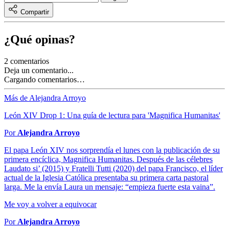
Compartir
¿Qué opinas?
2 comentarios
Deja un comentario...
Cargando comentarios…
Más de Alejandra Arroyo
León XIV Drop 1: Una guía de lectura para 'Magnifica Humanitas'
Por
Alejandra Arroyo
El papa León XIV nos sorprendía el lunes con la publicación de su
primera encíclica, Magnifica Humanitas. Después de las célebres
Laudato si’ (2015) y Fratelli Tutti (2020) del papa Francisco, el líder
actual de la Iglesia Católica presentaba su primera carta pastoral
larga. Me la envía Laura un mensaje: “empieza fuerte esta vaina”.
Me voy a volver a equivocar
Por
Alejandra Arroyo