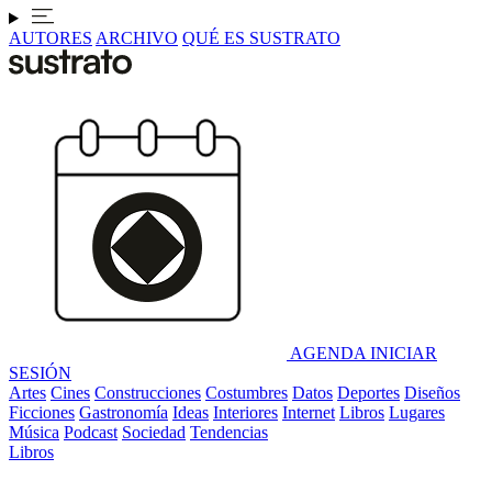
AUTORES
ARCHIVO
QUÉ ES SUSTRATO
AGENDA
INICIAR
SESIÓN
Artes
Cines
Construcciones
Costumbres
Datos
Deportes
Diseños
Ficciones
Gastronomía
Ideas
Interiores
Internet
Libros
Lugares
Música
Podcast
Sociedad
Tendencias
Libros