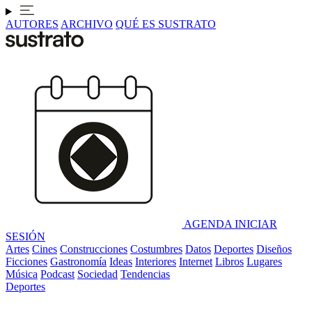
AUTORES
ARCHIVO
QUÉ ES SUSTRATO
AGENDA
INICIAR
SESIÓN
Artes
Cines
Construcciones
Costumbres
Datos
Deportes
Diseños
Ficciones
Gastronomía
Ideas
Interiores
Internet
Libros
Lugares
Música
Podcast
Sociedad
Tendencias
Deportes