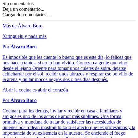
Sin comentarios
Deja un comentario...
Cargando comentarios…
Más de Álvaro Boro
Xiringüelu y nada más
Por
Álvaro Boro
Es imposible que les cuente lo bueno que es este día, lo felices que
nos hace a tantos, si no lo han vivido. Conozco a gente que vino
desde el lejano Oriente para tomar unos culetes de sidra, dejarse
achicharrar por el sol, recibir unos abrazos y respirar ese polvillo de
la arena y quitar mocos negros dos o tres días después.
Abrir la cocina es abrir el corazón
Por
Álvaro Boro
Cocinar para los demás, invitar y recibir en casa a familiares y
amigos es uno de los actos de amor más sublimes. Una forma
primitiva y mundana de tratar de satisfacer las necesidades de
quienes nos rodean mostrando todo el afecto que les profesamos y la
importancia de su existencia en la nuestra. Se enciende el fuego