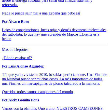
desde la entrega absoluta para sellar una alianza fraternal y
reforzarla.
Nada le puede salir mal a una España que bebe así
Por
Álvaro Boro
Lejos de conspiraciones, luces rojas y demás devaneos intelectuales
del futbolista, lo que hay que aprender de Marcos Llorente es a
beber.
Más de Deportes
¿Dónde estabas tú?
Por
Luis Alonso Agúndez
Tú, que ya lo viviste en 2010, lo sabías perfectamente. Una Final de
un Mundial puede ser muchas cosas. La más importante de todas,
una Final es un marcapáginas de plomo taladrado a la memoria.
Queridos todos: somos campeones del mundo
Por
Aleix Gomila Pons
Vamos con la plantilla. Uno a uno. NUESTROS CAMPEONES.