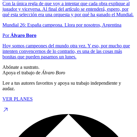
Con la única regla de que voy a intentar que cada obra explique al
jugador y viceversa. Al final del artículo se entenderá, espero, por
qué esta selección era una orquesta y por qué ha ganado el Mundial.
Mundial 26: España campeona. Llora por nosotros, Argentina
Por
Álvaro Boro
Hoy somos campeones del mundo otra vez. Y eso, por mucho que
intenten convencernos de lo contrario, es una de las cosas más
bonitas que pueden pasarnos un lunes.
Abónate a sustrato.
Apoya el trabajo de
Álvaro Boro
Lee a tus autores favoritos y apoya su trabajo independiente y
audaz.
VER PLANES